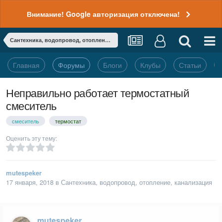
Внимание! Google авторизация отключена!
Сантехника, водопровод, отопление, канализация
Главная
Форумы
Блоги
Клубы
Статьи
Неправильно работает термостатный
смеситель
смеситель
термостат
Оценить эту тему:
mutespeker
17 января, 2018
в
Сантехника, водопровод, отопление, канализация
mutespeker