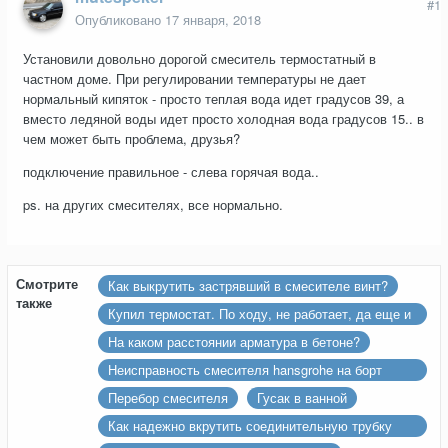
#1
Опубликовано
17 января, 2018
Установили довольно дорогой смеситель термостатный в
частном доме. При регулировании температуры не дает
нормальный кипяток - просто теплая вода идет градусов 39, а
вместо ледяной воды идет просто холодная вода градусов 15.. в
чем может быть проблема, друзья?
подключение правильное - слева горячая вода..
ps. на других смесителях, все нормально.
Смотрите
Как выкрутить застрявший в смесителе винт?
также
Купил термостат. По ходу, не работает, да еще и
брак/бу
На каком расстоянии арматура в бетоне?
Неисправность смесителя hansgrohe на борт
ванны
Перебор смесителя
Гусак в ванной
Как надежно вкрутить соединительную трубку
обратно в смеситель.