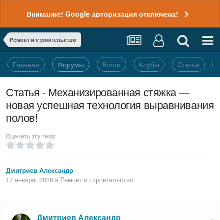
Внимание! Google авторизация отключена!
Ремонт и строительство
Главная
Форумы
Блоги
Клубы
Статьи
Статья - Механизированная стяжка —
новая успешная технология выравнивания
полов!
Оценить эту тему:
Дмитриев Александр
17 января, 2018
в
Ремонт и строительство
Дмитриев Александр