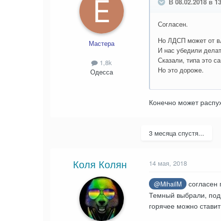
В 08.02.2018 в 13
Согласен.
Но ЛДСП может от в
Мастера
И нас убедили делат
Сказали, типа это с
1,8k
Но это дороже.
Одесса
Конечно может распух
3 месяца спустя...
Коля Колян
14 мая, 2018
согласен 
@MihailM
Темный выбрали, под 
горячее можно ставить