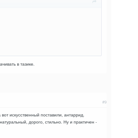
чивать в тазике.
#9
 вот искусственный поставили, антаррид.
атуральный, дорого, стильно. Ну и практичен -