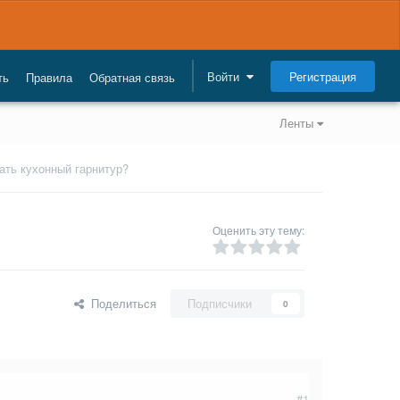
Регистрация
Войти
ть
Правила
Обратная связь
Ленты
ать кухонный гарнитур?
Оценить эту тему:
Поделиться
Подписчики
0
#1