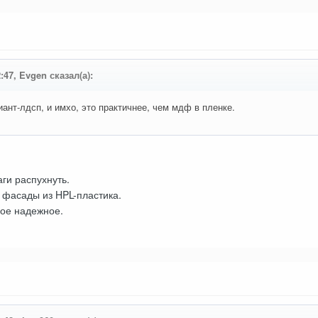
2:47, Evgen сказал(а):
нт-лдсп, и имхо, это практичнее, чем мдф в пленке.
ги распухнуть.
 фасады из HPL-пластика.
мое надежное.