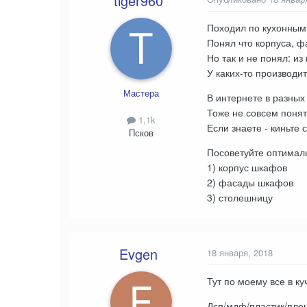
tiger960
Походил по кухонным
Понял что корпуса, ф
Но так и не понял: и
У каких-то производи
Мастера
В интернете в разных
Тоже не совсем понят
1,1k
Если знаете - киньте
Псков
Посоветуйте оптималь
1) корпус шкафов
2) фасады шкафов
3) столешницу
Evgen
18 января, 2018
Тут по моему все в куч
Дсп/мдф/пластик/плен