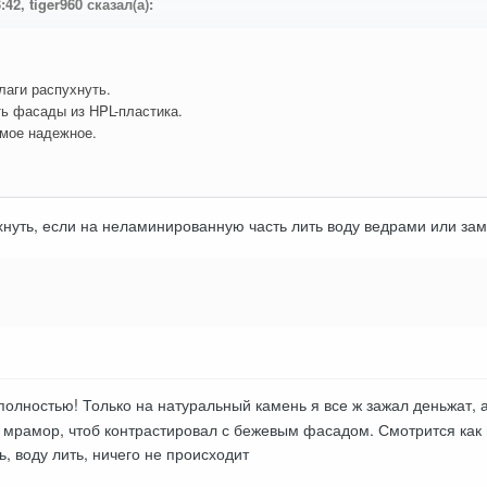
:42, tiger960 сказал(а):
лаги распухнуть.
ь фасады из HPL-пластика.
амое надежное.
нуть, если на неламинированную часть лить воду ведрами или зама
полностью! Только на натуральный камень я все ж зажал деньжат, а
мрамор, чтоб контрастировал с бежевым фасадом. Смотрится как н
, воду лить, ничего не происходит