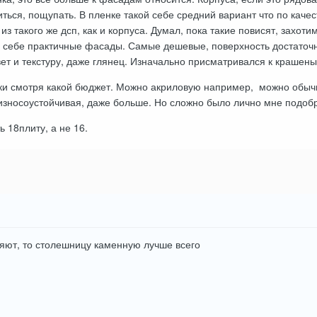
ься, пощупать. В пленке такой себе средний вариант что по качест
з такого же дсп, как и корпуса. Думал, пока такие повисят, захот
е себе практичные фасады. Самые дешевые, поверхность достаточн
ет и текстуру, даже глянец. Изначально присматривался к краше
ки смотря какой бюджет. Можно акриловую например, можно обыч
износоустойчивая, даже больше. Но сложно было лично мне подобр
 18плиту, а не 16.
яют, то столешницу каменную лучше всего