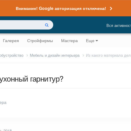
Внимание! Google авторизация отключена!
Вся активнос
Галерея
Стройфирмы
Мастера
Еще
 обустройство
Мебель и дизайн интерьера
Из какого материала дел
кухонный гарнитур?
ера
я, 2018