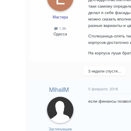
таки самому определит
делал я себе фасады и
Мастера
можно сказать вполн
разные варианты-и цв
1,8k
Одесса
Столешница-опять та
корпусов-достаточно 
На корпуса луше брать
3 недели спустя...
MihailM
5 февраля, 2018
если финансы позвол
Заглянувшие