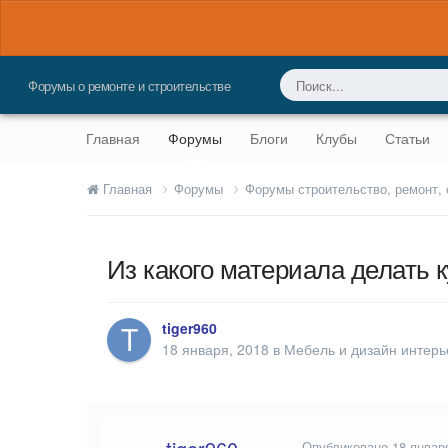
Форумы о ремонте и строительстве
Главная
Форумы
Блоги
Клубы
Статьи
Главная
Форумы
Форумы строительство, ремонт,
Из какого материала делать 
tiger960
18 января, 2018
в
Мебель и дизайн интерь
Опубликовано
18 январ