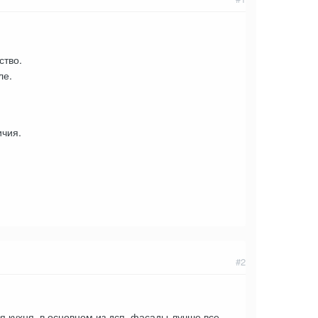
ство.
ле.
ичия.
#2
я кухня, в основном из дсп, фасады-лучше все