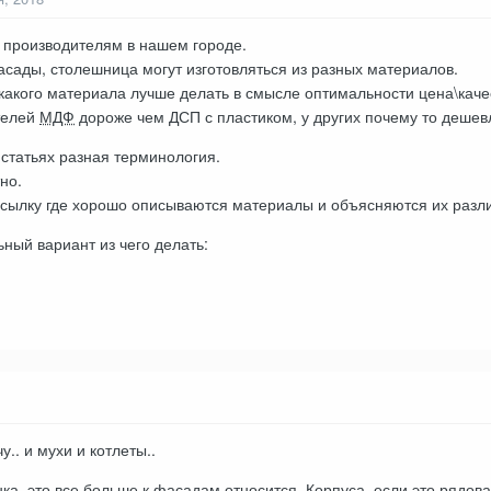
 производителям в нашем городе.
асады, столешница могут изготовляться из разных материалов.
з какого материала лучше делать в смысле оптимальности цена\каче
телей
МДФ
дороже чем ДСП с пластиком, у других почему то дешев
 статьях разная терминология.
но.
 ссылку где хорошо описываются материалы и объясняются их разл
ный вариант из чего делать:
у.. и мухи и котлеты..
ка, это все больше к фасадам относится. Корпуса, если это рядова