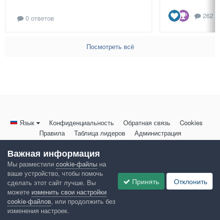
262 о
0 ответов
Посмотреть всё
Язык
Конфиденциальность
Обратная связь
Cookies
Правила
Таблица лидеров
Администрация
HomeMasters.RU
Важная информация
Powered by Invision Community
Мы разместили
cookie-файлы
на
ваше устройство, чтобы помочь
Принять
Отклонить
сделать этот сайт лучше. Вы
можете
изменить свои настройки
cookie-файлов
, или продолжить без
изменения настроек.