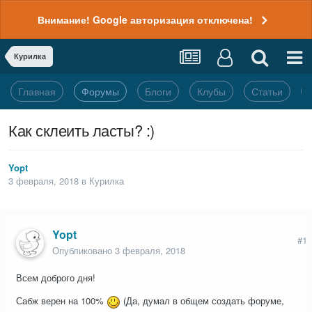
Внимание! Google авторизация отключена!
Курилка
Главная
Форумы
Блоги
Клубы
Статьи
Как склеить ласты? :)
Yopt
3 февраля, 2018
в
Курилка
Yopt
#1
Опубликовано
3 февраля, 2018
Всем доброго дня!
Сабж верен на 100%
(Да, думал в общем создать форуме,