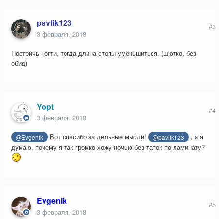
pavlik123
#3
3 февраля, 2018
Постричь ногти, тогда длина стопы уменьшиться. (шютко, без
обид)
Yopt
#4
3 февраля, 2018
Вот спасибо за дельные мысли!
, а я
@Evgenik
@pavlik123
думаю, почему я так громко хожу ночью без тапок по ламинату?
Evgenik
#5
3 февраля, 2018