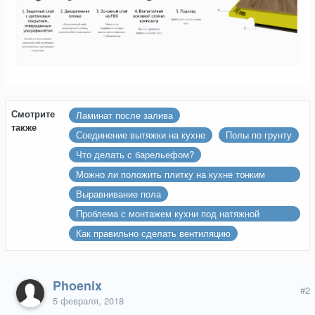
Смотрите
Ламинат после залива
также
Соединение вытяжки на кухне
Полы по грунту
Что делать с барельефом?
Можно ли положить плитку на кухне тонким
слоем
Выравнивание пола
Проблема с монтажем кухни под натяжной
потолок
Как правильно сделать вентиляцию
Phoenix
#2
5 февраля, 2018