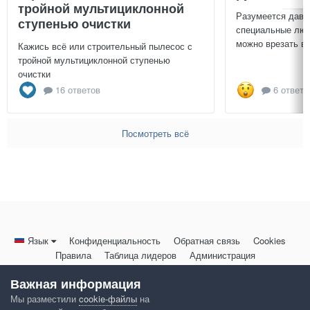
тройной мультициклонной
Разумеется давн
ступенью очистки
специальные люч
можно врезать в 
Кажись всё или строительный пылесос с
тройной мультициклонной ступенью
очистки
16 ответов
6 ответо
Посмотреть всё
Язык
Конфиденциальность
Обратная связь
Cookies
Правила
Таблица лидеров
Администрация
HomeMasters.RU
Важная информация
Powered by Invision Community
Мы разместили
cookie-файлы
на