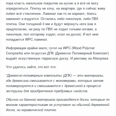
пора класть напольное покрытие на кухню а я всё не могу
определиться. Плитку не хочу, на квартире, где я сейчас живу
побил всё стеклянное. Ламинат как-то не вариант, боюсь
намокнет и вздуется. Остались либо линолеум, либо ПВХ
плитка. Они толщиной 3 мм и будут мёрзнуть ноги (как я
предполагаю, ни разу по ПВХ не ходил голыми ногами, а
линолеум, пол которому ходил, клал на доски). И вот мне
попадается WPC ламинат.
Информации крайне мало, гугол на WPC (Wood Polymer
Composite) или по-русски ДПК (Древесно Полимерный Композит)
выдаёт искуственную террасную доску. И рекламу на Aliexpress
Что удалось найти, это вот это:
"Древесно-полимерные композиты (ДПК) — это материалы,
где древесина смешивается с мономерами, которые затем
полимеризуются и смешиваются с древесиной в процессе
экструзии для приобретения требуемых свойств.
Обычно из данного материала производятся доски, которые по
многим характеристикам не уступают ни обычной деревянной
доске, ни керамической плитке.