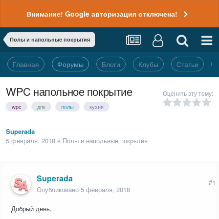
Внимание! Google авторизация отключена!
Полы и напольные покрытия
Главная
Форумы
Блоги
Клубы
Статьи
WPC напольное покрытие
Оценить эту тему:
wpc
дпк
полы
кухня
Superada
5 февраля, 2018
в
Полы и напольные покрытия
Superada
#1
Опубликовано
5 февраля, 2018
Добрый день,