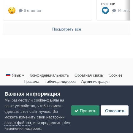
очистки
6 ответов
16 ответ
Посмотреть всё
Язык
Конфиденциальность
Обратная связь
Cookies
Правила
Таблица лидеров
Администрация
HomeMasters.RU
Важная информация
Powered by Invision Community
Мы разместили
cookie-файлы
на
ваше устройство, чтобы помочь
Принять
Отклонить
сделать этот сайт лучше. Вы
можете
изменить свои настройки
cookie-файлов
, или продолжить без
изменения настроек.