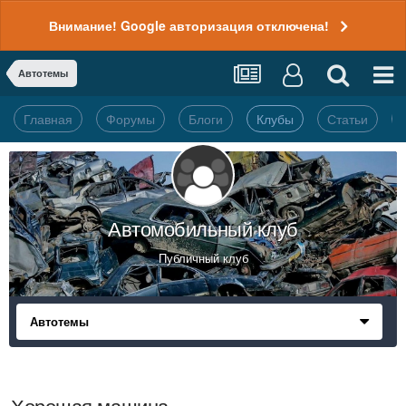
Внимание! Google авторизация отключена!
Автотемы
Главная
Форумы
Блоги
Клубы
Статьи
Автомобильный клуб
Публичный клуб
Автотемы
Хорошая машина