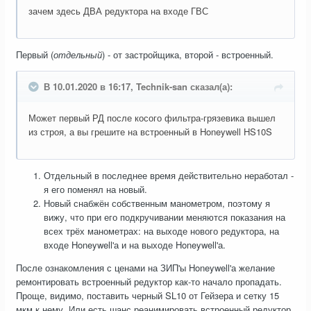
зачем здесь ДВА редуктора на входе ГВС
Первый (
отдельный
) - от застройщика, второй - встроенный.
В 10.01.2020 в 16:17, Technik-san сказал(а):
Может первый РД после косого фильтра-грязевика вышел
из строя, а вы грешите на встроенный в Honeywell HS10S
Отдельный в последнее время действительно неработал -
я его поменял на новый.
Новый снабжён собственным манометром, поэтому я
вижу, что при его подкручивании меняются показания на
всех трёх манометрах: на выходе нового редуктора, на
входе Honeywell'а и на выходе Honeywell'а.
После ознакомления с ценами на ЗИП'ы Honeywell'а желание
ремонтировать встроенный редуктор как-то начало пропадать.
Проще, видимо, поставить черный SL10 от Гейзера и сетку 15
мкм к нему. Или есть шанс реанимировать встроенный редуктор