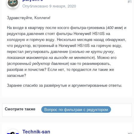
#1
Опубликовано
9 января, 2020
Здравствуйте, Коллеги!
На входе в квартиру после косого фильтра-грязевика (
400 мкм
) и
редуктора давления стоят фильтры Honeywell HS10S на
холодную и горячую воду. Несколько месяцев назад обнаружил,
что редуктор, встроенный в Honeywell HS10S на горячую воду,
перестал регулировать давление (
сколько не крути ручку,
показания манометра на выходе не меняются
). Можно его
(
встроенный редуктор давления
) как-то реанимировать,
разобрав и почистив? Если нет, то продаются ли такие же
запасные?
Заранее спасибо за развёрнутые и аргументированные ответы.
Смотрите также
Вопрос по фильтрам с редуктором
Technik-san
#2