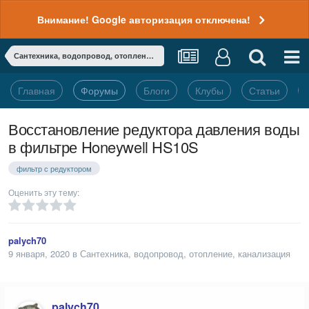
Внимание! Google авторизация отключена!
Сантехника, водопровод, отопление, канализация
Главная
Форумы
Блоги
Клубы
Статьи
Восстановление редуктора давления воды
в фильтре Honeywell HS10S
фильтр с редуктором
Оценить эту тему:
palych70
9 января, 2020
в
Сантехника, водопровод, отопление, канализация
palych70