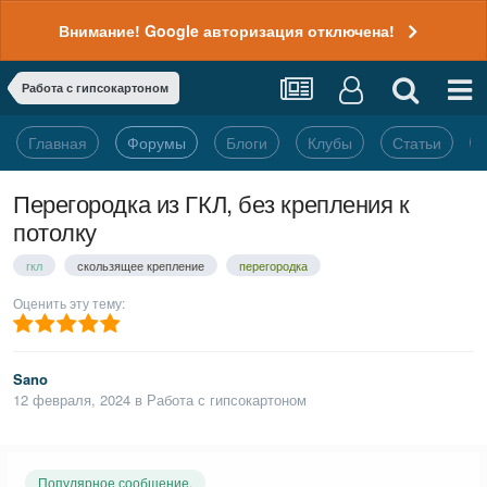
Внимание! Google авторизация отключена!
Работа с гипсокартоном
Главная
Форумы
Блоги
Клубы
Статьи
Перегородка из ГКЛ, без крепления к
потолку
гкл
скользящее крепление
перегородка
Оценить эту тему:
Sano
12 февраля, 2024
в
Работа с гипсокартоном
Популярное сообщение.