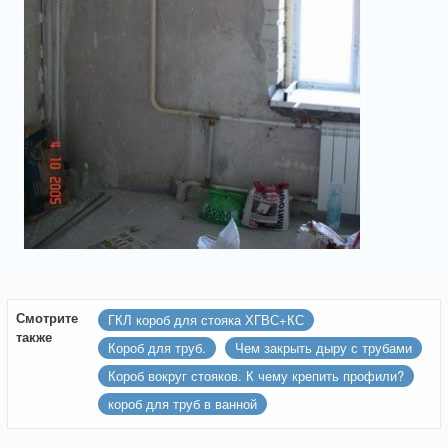
Смотрите
ГКЛ короб для стояка ХГВС+КС
также
Короб для труб.
Чем закрыть дыру с трубами
Короб вокруг стояков. К чему крепить профили?
короб для труб в ванной