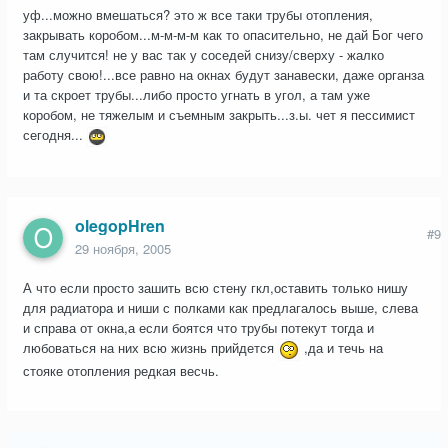
уф...можно вмешаться? это ж все таки трубы отопления,
закрывать коробом...м-м-м-м как то опасительно, не дай Бог чего
там случится! не у вас так у соседей снизу/сверху - жалко
работу свою!...все равно на окнах будут занавески, даже органза
и та скроет трубы...либо просто угнать в угол, а там уже
коробом, не тяжелым и съемным закрыть...з.ы. чет я пессимист
сегодня...
olegopHren
#9
29 ноября, 2005
А что если просто зашить всю стену гкл,оставить только нишу
для радиатора и ниши с полками как предлагалось выше, слева
и справа от окна,а если боятся что трубы потекут тогда и
любоваться на них всю жизнь прийдется
,да и течь на
стояке отопления редкая весчь.