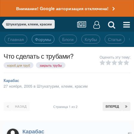
Внимание! Google авторизация отключена!
Штукатурим, клеим, красим
Главная
Форумы
Блоги
Клубы
Статьи
Что сделать с трубами?
Оценить эту тему:
короб для труб
закрыть трубы
Карабас
27 ноября, 2005
в
Штукатурим, клеим, красим
НАЗАД
Страница 1 из 2
ВПЕРЕД
Карабас
#1