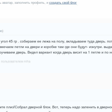
ь аватар, заполнить профиль, и
создать свой блог
о)
 угол 45 гр . собираем ее лежа на полу, вкладываем туда дверь. п
мечаем петли на двери и коробке там где они будут- изнутри. вы
кручиваем дверь. Видел вариант когда дверь висит на 1 петле и п
6
пользователем miha
ите плиз!Собрал дверной блок. Вот, теперь надо запенить в двер