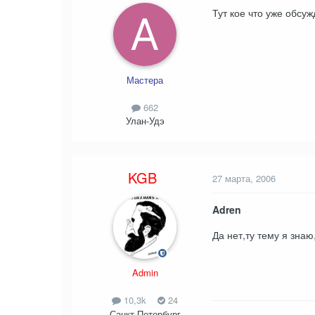
Тут кое что уже обсу
Мастера
662
Улан-Удэ
KGB
27 марта, 2006
Adren
Да нет,ту тему я знаю
Admin
10,3k
24
Санкт-Петербург