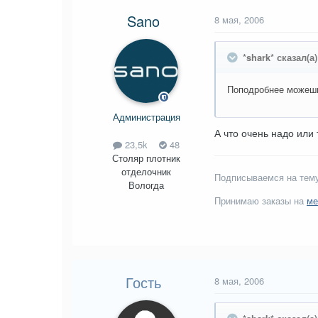
Sano
8 мая, 2006
*shark* сказал(а)
Поподробнее можешь
Администрация
А что очень надо или
23,5k
48
Столяр плотник
отделочник
Подписываемся на тему
Вологда
Принимаю заказы на
ме
Гость
8 мая, 2006