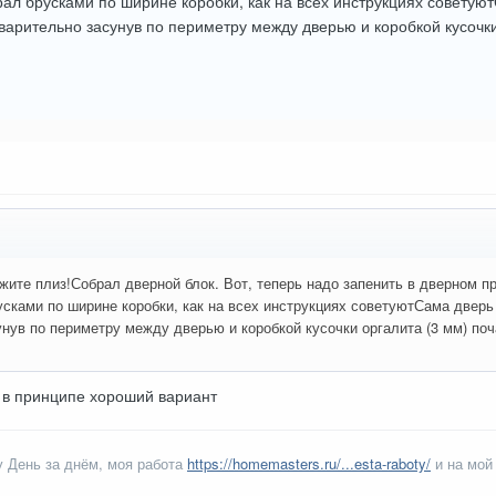
рал брусками по ширине коробки, как на всех инструкциях советую
варительно засунув по периметру между дверью и коробкой кусочки
жите плиз!Собрал дверной блок. Вот, теперь надо запенить в дверном п
сками по ширине коробки, как на всех инструкциях советуютСама дверь
нув по периметру между дверью и коробкой кусочки оргалита (3 мм) по
 в принципе хороший вариант
 День за днём, моя работа
https://homemasters.ru/...esta-raboty/
и на мой