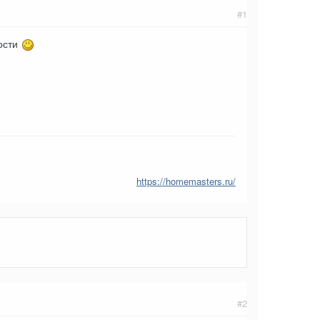
#1
ности
https://homemasters.ru/
#2