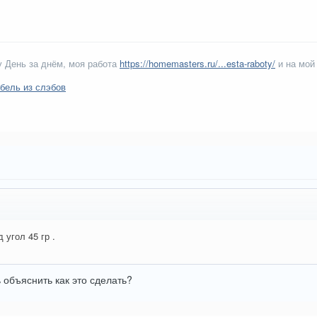
 День за днём, моя работа
https://homemasters.ru/...esta-raboty/
и на мой
бель из слэбов
 угол 45 гр .
объяснить как это сделать?