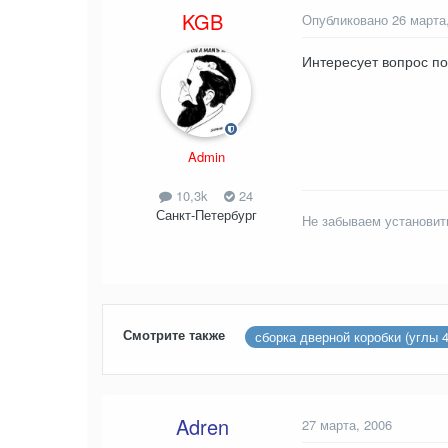
KGB
Опубликовано
26 марта
Интересует вопрос по
Admin
10,3k
24
Санкт-Петербург
Не забываем установит
Смотрите также
сборка дверной коробки (углы 4
Adren
27 марта, 2006