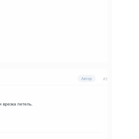
#3
Автор
и врезка петель.