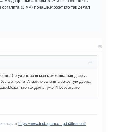
тСама дверь была открыта .А можно запенить
 оргалита (3 мм) почаше.Может кто так делал
#6
роеме.Это уже вторая моя межкомнатная дверь ,
 была открыта .А можно запенить закрытую дверь,
чаше.Может кто так делал уже ?Посоветуйте
 инстарам
https://www.instagram.c...gda35remont/