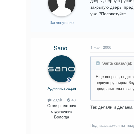
дверь , первую руспи
закрытую дверь, пред
уже ?Посоветуйте
Заглянувшие
Sano
1 мая, 2006
Santa сказал(а):
Еще вопрос , подска
первую руспирал бру
Администрация
предварительно засу
23,5k
48
Столяр плотник
Так делали и делаем,
отделочник
Вологда
Подписываемся на тему