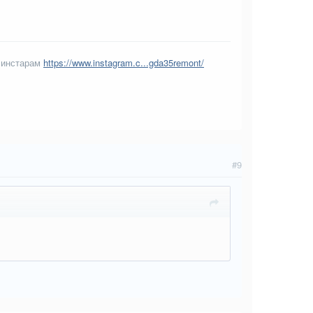
 инстарам
https://www.instagram.c...gda35remont/
#9