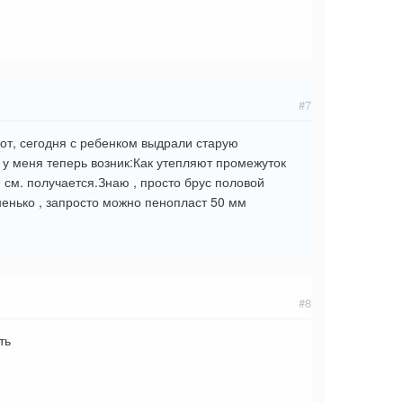
#7
Вот, сегодня с ребенком выдрали старую
 у меня теперь возник:Как утепляют промежуток
см. получается.Знаю , просто брус половой
вненько , запросто можно пенопласт 50 мм
#8
ть