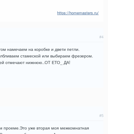
https://homemasters.ru/
#4
отом намечаем на коробке и двети петли.
далбливаем стамеской или выбираем фрезером.
о ней отмечают нижнюю..ОТ ЕТО_ ДА!
#5
ном проеме.Это уже вторая моя межкомнатная