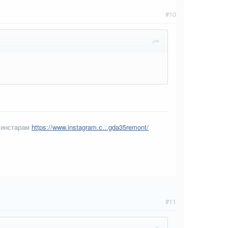
#10
 инстарам
https://www.instagram.c...gda35remont/
#11