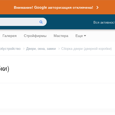
Внимание! Google авторизация отключена!
Вся активнос
Галерея
Стройфирмы
Мастера
Еще
 обустройство
Двери, окна, замки
Сборка двери (дверной коробки)
ки)