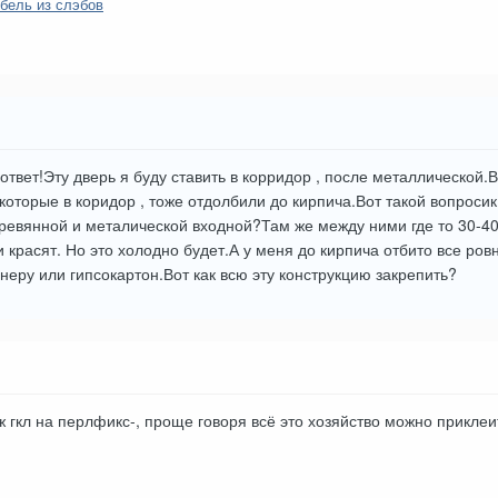
бель из слэбов
ответ!Эту дверь я буду ставить в корридор , после металлической.
которые в коридор , тоже отдолбили до кирпича.Вот такой вопросик
евянной и металической входной?Там же между ними где то 30-40 
и красят. Но это холодно будет.А у меня до кирпича отбито все ро
неру или гипсокартон.Вот как всю эту конструкцию закрепить?
ж гкл на перлфикс-, проще говоря всё это хозяйство можно приклеи