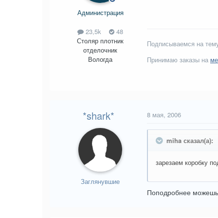
Администрация
23,5k
48
Столяр плотник
Подписываемся на тему
отделочник
Вологда
Принимаю заказы на
ме
*shark*
8 мая, 2006
miha сказал(а):
зарезаем коробку под
Заглянувшие
Поподробнее можешь 