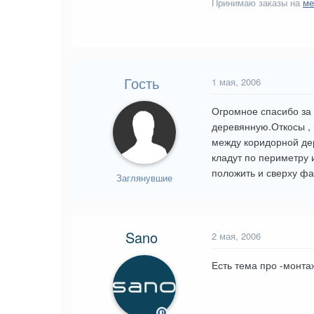
Принимаю заказы на
ме
Гость
1 мая, 2006
Огромное спасибо за 
деревянную.Откосы , 
между коридорной дер
кладут по периметру 
положить и сверху фа
Заглянувшие
Sano
2 мая, 2006
Есть тема про -монта