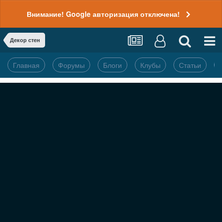
Внимание! Google авторизация отключена!
Декор стен
Главная
Форумы
Блоги
Клубы
Статьи