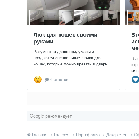
Люк для кошек своими
Вт
руками
ис
ме
Разумеется давно придуманы и
продаются специальные лючки для
В э
кошек, которые можно врезать в дверь...
стр
мяг
6 ответов
Google рекомендует
Главная
Галерея
Портофолио
Декор стен
Оф