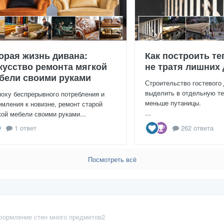
орая жизнь дивана:
Как построить те
кусство ремонта мягкой
не тратя лишних 
бели своими руками
Строительство гостевого
выделить в отдельную те
поху беспрерывного потребления и
меньше путаницы.
емления к новизне, ремонт старой
...
кой мебели своими руками...
1 ответ
262 ответа
Посмотреть всё
ормление стен много предметов2