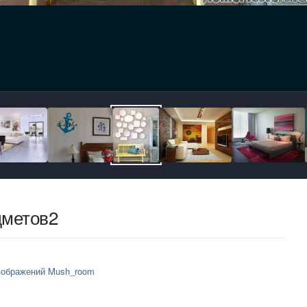
дметов2
зображений Mush_room