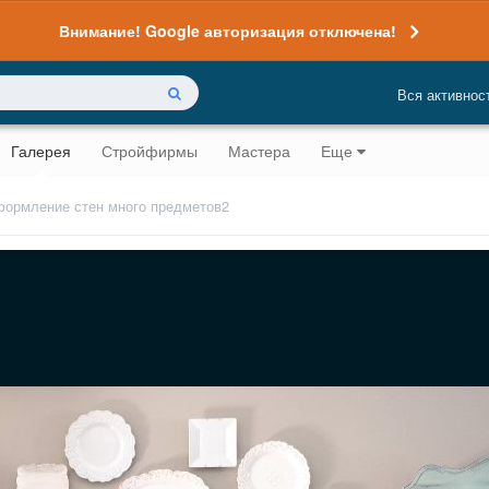
Внимание! Google авторизация отключена!
Вся активнос
Галерея
Стройфирмы
Мастера
Еще
ормление стен много предметов2