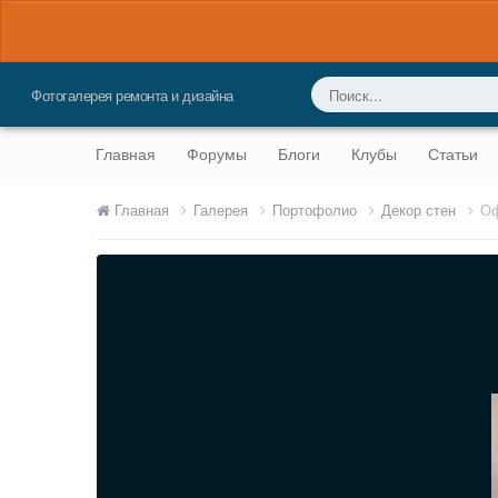
Фотогалерея ремонта и дизайна
Главная
Форумы
Блоги
Клубы
Статьи
Главная
Галерея
Портофолио
Декор стен
Оф