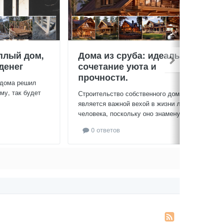
плый дом,
Дома из сруба: идеальное
денег
сочетание уюта и
прочности.
 дома решил
му, так будет
Строительство собственного дома
является важной вехой в жизни любого
человека, поскольку оно знаменует...
0 ответов