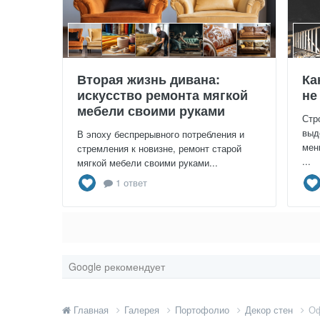
Вторая жизнь дивана:
Ка
искусство ремонта мягкой
не
мебели своими руками
Стр
выд
В эпоху беспрерывного потребления и
мен
стремления к новизне, ремонт старой
...
мягкой мебели своими руками...
1 ответ
Google рекомендует
Главная
Галерея
Портофолио
Декор стен
Оф