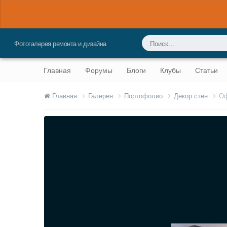
Фотогалерея ремонта и дизайна
Главная
Форумы
Блоги
Клубы
Статьи
Главная
Галерея
Портофолио
Декор стен
Оф