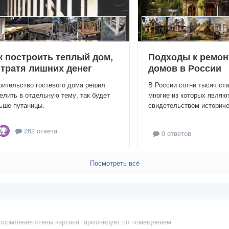
к построить теплый дом,
Подходы к ремон
 тратя лишних денег
домов в России
оительство гостевого дома решил
В России сотни тысяч ст
елить в отдельную тему, так будет
многие из которых являю
ьше путаницы.
свидетельством историчес
262 ответа
0 ответов
Посмотреть всё
ормление стены картина гармонирует со помещением