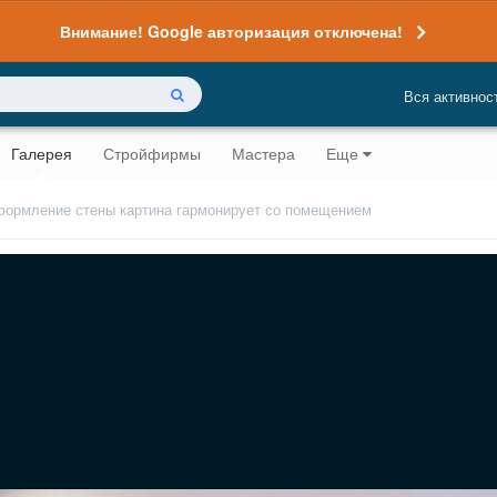
Внимание! Google авторизация отключена!
Вся активнос
Галерея
Стройфирмы
Мастера
Еще
ормление стены картина гармонирует со помещением