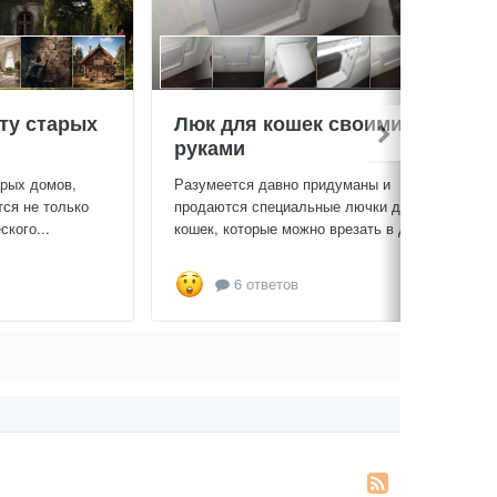
ту старых
Люк для кошек своими
руками
арых домов,
Разумеется давно придуманы и
тся не только
продаются специальные лючки для
кого...
кошек, которые можно врезать в дверь...
6 ответов