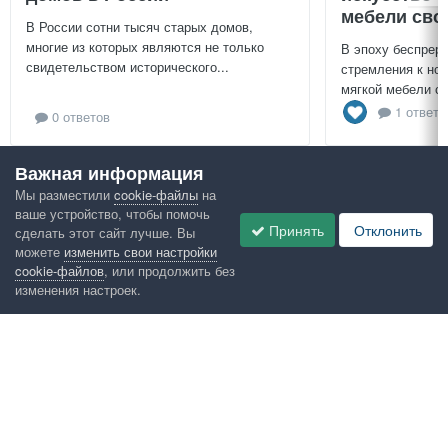
мебели сво
В России сотни тысяч старых домов,
многие из которых являются не только
В эпоху беспреры
свидетельством исторического...
стремления к нов
мягкой мебели св
1 ответ
0 ответов
Важная информация
Посмотреть всё
Мы разместили
cookie-файлы
на
ваше устройство, чтобы помочь
Google рекомендует
Принять
Отклонить
сделать этот сайт лучше. Вы
можете
изменить свои настройки
cookie-файлов
, или продолжить без
изменения настроек.
Язык
Конфиденциальность
Обратная связь
Cookies
Правила
Таблица лидеров
Администрация
HomeMasters.RU
Powered by Invision Community