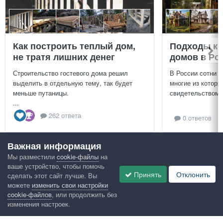
Как построить теплый дом,
Подходы к 
не тратя лишних денег
домов в Ро
Строительство гостевого дома решил
В России сотни т
выделить в отдельную тему, так будет
многие из которы
меньше путаницы.
свидетельством и
...
262 ответа
0 ответов
Важная информация
Посмотреть всё
Мы разместили
cookie-файлы
на
ваше устройство, чтобы помочь
Google рекомендует
Принять
Отклонить
сделать этот сайт лучше. Вы
можете
изменить свои настройки
cookie-файлов
, или продолжить без
изменения настроек.