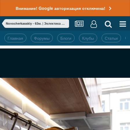
Внимание! Google авторизация отключена!
Novocherkasskiy - 63м. | Эклектика в старом фонде
Главная
Форумы
Блоги
Клубы
Статьи