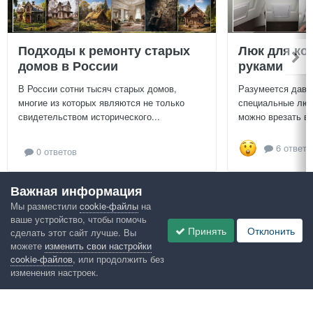
Подходы к ремонту старых
Люк для ко
домов в России
руками
В России сотни тысяч старых домов,
Разумеется давн
многие из которых являются не только
специальные люч
свидетельством исторического...
можно врезать в 
6 ответо
0 ответов
Важная информация
Посмотреть всё
Мы разместили
cookie-файлы
на
ваше устройство, чтобы помочь
Google рекомендует
Принять
Отклонить
сделать этот сайт лучше. Вы
можете
изменить свои настройки
cookie-файлов
, или продолжить без
изменения настроек.