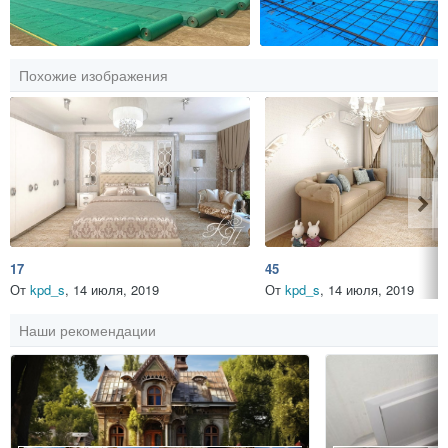
Похожие изображения
17
45
От
kpd_s
,
14 июля, 2019
От
kpd_s
,
14 июля, 2019
Наши рекомендации