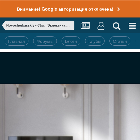
Внимание! Google авторизация отключена!
Novocherkasskiy - 63м. | Эклектика в старом фонде
Главная
Форумы
Блоги
Клубы
Статьи