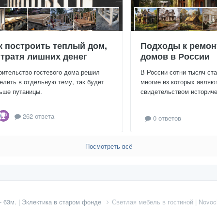
к построить теплый дом,
Подходы к ремон
 тратя лишних денег
домов в России
оительство гостевого дома решил
В России сотни тысяч ст
елить в отдельную тему, так будет
многие из которых являю
ьше путаницы.
свидетельством историчес
262 ответа
0 ответов
Посмотреть всё
- 63м. | Эклектика в старом фонде
Светлая мебель в гостиной | Novoch