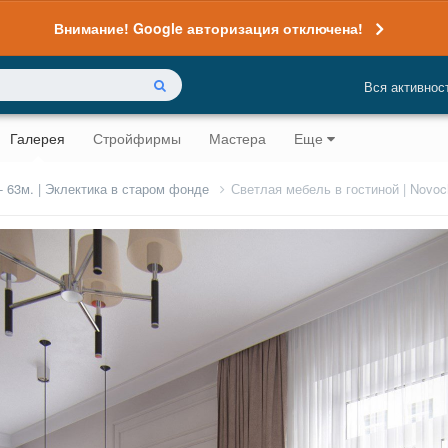
Внимание! Google авторизация отключена!
Вся активнос
Галерея
Стройфирмы
Мастера
Еще
- 63м. | Эклектика в старом фонде
Светлая мебель в гостиной | Novoch