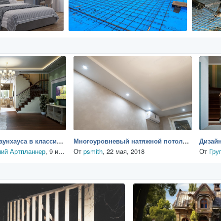
Дизайн проект таунхауса в классическом стиле
Многоуровневый натяжной потолок в гостиной
ний Артпланнер
,
9 июля, 2018
От
psmith
,
22 мая, 2018
От
Гру