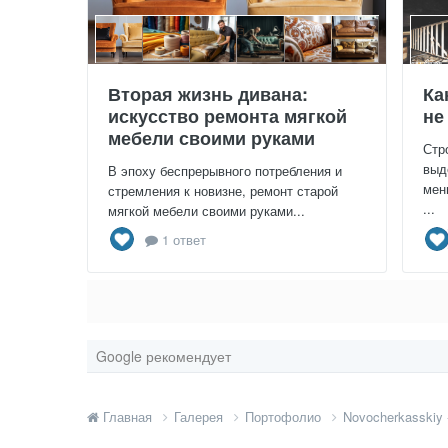
Вторая жизнь дивана:
Ка
искусство ремонта мягкой
не
мебели своими руками
Стр
выд
В эпоху беспрерывного потребления и
мен
стремления к новизне, ремонт старой
...
мягкой мебели своими руками...
1 ответ
Google рекомендует
Главная
Галерея
Портофолио
Novocherkasskiy 