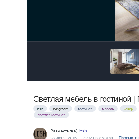
Светлая мебель в гостиной | 
lesh
livingroom
гостиная
мебель
ковер
светлая гостиная
Разместил(а)
lesh
28 июня, 2016
2 292 просмотра
Просмотр 