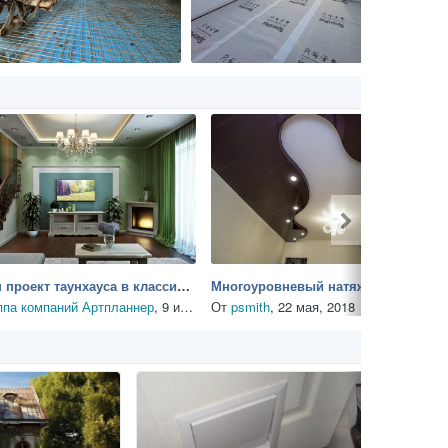
Дизайн проект таунхауса в классическом стиле
Многоуровневый натяжной потолок в гостиной
ппа компаний Артпланнер
,
9 июля, 2018
От
psmith
,
22 мая, 2018