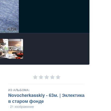
ИЗ АЛЬБОМА:
Novocherkasskiy - 63м. | Эклектика
в старом фонде
· 21 изображение