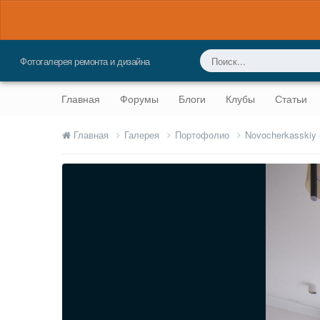
Фотогалерея ремонта и дизайна
Главная
Форумы
Блоги
Клубы
Статьи
Главная
Галерея
Портофолио
Novocherkasskiy 