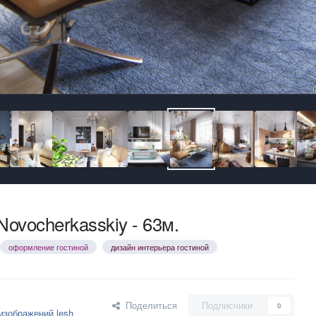
Novocherkasskiy - 63м.
оформление гостиной
дизайн интерьера гостиной
Поделиться
Подписчики
0
изображений lesh