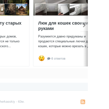
ту старых
Люк для кошек своими
руками
арых домов,
Разумеется давно придуманы и
тся не только
продаются специальные лючки для
кого...
кошек, которые можно врезать в дверь...
6 ответов
erkasskiy - 63м.