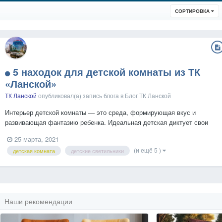
СОРТИРОВКА
5 находок для детской комнаты из ТК
«‎Ланской»
ТК Ланской
опубликовал(а) запись блога в
Блог ТК Ланской
Интерьер детской комнаты — это среда, формирующая вкус и
развивающая фантазию ребенка. Идеальная детская диктует свои
требования: она не должна быть скучной, но должна быть
25 марта, 2021
рациональной и эргономичной, а самое главное — безопасной. Мы
(и ещё 5 )
детская комната
детские светильники
собрали ТОП-5 маст-хэвов для детской комнаты, среди которых
есть...
Наши рекомендации