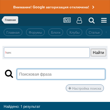
Внимание! Google авторизация отключена!
Главная
Главная
Форумы
Блоги
Клубы
Статьи
Настройка поиска
Найдено: 1 результат