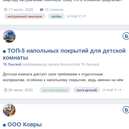
мармолеум от Forbo, есть ли еще производители этой штуки? Есть
17 июля, 2020
15 ответов
ли какие-то нюансы в эксплуатации/укладке? Еще присматриваюсь к
(и ещё 2 )
натуральный линолеум
пробка
пробке. Я правильно понимаю что замковая пробка...
ТОП-5 напольных покрытий для детской
комнаты
ТК Ланской
опубликовал(а) запись блога в
Блог ТК Ланской
Детская комната диктует свои требования к отделочным
материалам, особенно к напольному покрытию, ведь именно на нём
бегает, прыгает и играет подрастающее поколение. А ещё на него
(и ещё 5 )
26 июня, 2020
детская комната
пол в детской
всё время что-нибудь проливают и роняют. Материал пола для
детской должен быть экологичным, тёплым, не слишком твёрдым,
н...
ООО Ковры