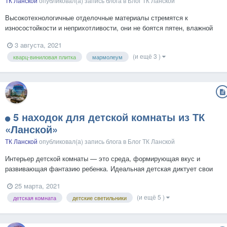
ТК Ланской
опубликовал(а) запись блога в
Блог ТК Ланской
Высокотехнологичные отделочные материалы стремятся к
износостойкости и неприхотливости, они не боятся пятен, влажной
уборки и бытовой химии, при этом не уступая своим капризным
3 августа, 2021
классическим аналогам в эстетическом плане. Мы собрали ТОП-5
(и ещё 3 )
кварц-виниловая плитка
мармолеум
трендовых покрытий из салонов ТК «‎Ланской»‎, которые помогут...
5 находок для детской комнаты из ТК
«‎Ланской»
ТК Ланской
опубликовал(а) запись блога в
Блог ТК Ланской
Интерьер детской комнаты — это среда, формирующая вкус и
развивающая фантазию ребенка. Идеальная детская диктует свои
требования: она не должна быть скучной, но должна быть
25 марта, 2021
рациональной и эргономичной, а самое главное — безопасной. Мы
(и ещё 5 )
детская комната
детские светильники
собрали ТОП-5 маст-хэвов для детской комнаты, среди которых
есть...