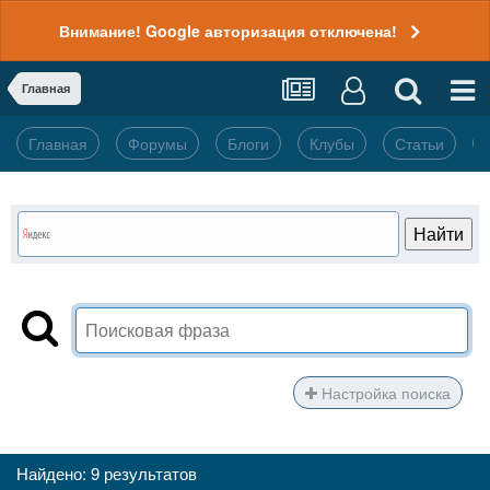
Внимание! Google авторизация отключена!
Главная
Главная
Форумы
Блоги
Клубы
Статьи
Настройка поиска
Найдено: 9 результатов