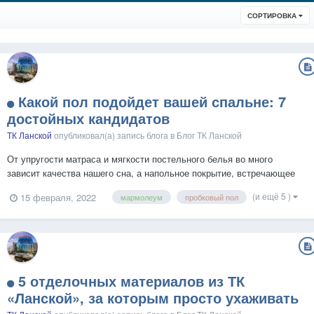
СОРТИРОВКА
Какой пол подойдет вашей спальне: 7
достойных кандидатов
ТК Ланской
опубликовал(а) запись блога в
Блог ТК Ланской
От упругости матраса и мягкости постельного белья во много
зависит качества нашего сна, а напольное покрытие, встречающее
наши босые ноги после пробуждения, может повлиять на качество
(и ещё 5 )
15 февраля, 2022
мармолеум
пробковый пол
утра. Каким может быть пол в спальне? Рассказываем. Пробка
Мягкий, тёплый, упругий и экологичный пробковый...
5 отделочных материалов из ТК
«‎Ланской»‎, за которым просто ухаживать