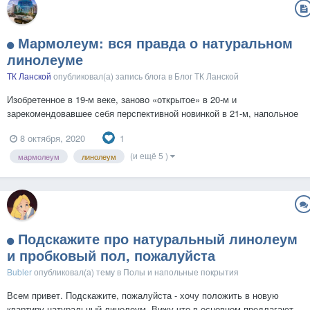
Мармолеум: вся правда о натуральном
линолеуме
ТК Ланской
опубликовал(а) запись блога в
Блог ТК Ланской
Изобретенное в 19-м веке, заново «открытое» в 20-м и
зарекомендовавшее себя перспективной новинкой в 21-м, напольное
покрытие мармолеум хоть и называется натуральным линолеумом,
1
8 октября, 2020
но имеет мало общего со своим синтетическим собратом. Новый
старый мармолеум Натуральный линолеум мармолеум зача...
(и ещё 5 )
мармолеум
линолеум
Подскажите про натуральный линолеум
и пробковый пол, пожалуйста
Bubler
опубликовал(а) тему в
Полы и напольные покрытия
Всем привет. Подскажите, пожалуйста - хочу положить в новую
квартиру натуральный линолеум. Вижу что в основном предлагают