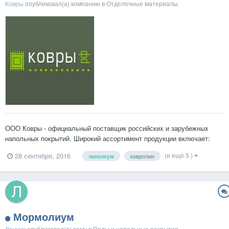
Ковры
опубликовал(а) компанию в
Отделочные материалы
ООО Ковры - официальный поставщик российских и зарубежных
напольных покрытий. Широкий ассортимент продукции включает:
линолеум (Juteks, Tarkett, IVC), ковролин (Balta, Нева тафт, Orotex),
(и ещё 5 )
28 сентября, 2016
линолеум
ковролин
модульную ковровую плитку (Balsan), ковры (Merinos, Sintelon,
Ragolle) и др. Кроме этого мы предлагаем авторски...
Мормолиум
Ленчик
опубликовал(а) тему в
Полы и напольные покрытия