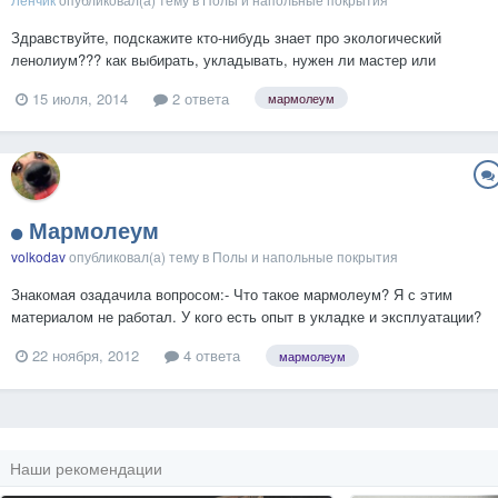
Здравствуйте, подскажите кто-нибудь знает про экологический
ленолиум??? как выбирать, укладывать, нужен ли мастер или
самостоятельно можно???
15 июля, 2014
2 ответа
мармолеум
Мармолеум
volkodav
опубликовал(а) тему в
Полы и напольные покрытия
Знакомая озадачила вопросом:- Что такое мармолеум? Я с этим
материалом не работал. У кого есть опыт в укладке и эксплуатации?
Плюсы и минусы этого материала.На форуме очень скудная
22 ноября, 2012
4 ответа
мармолеум
информация по этой теме....
Наши рекомендации