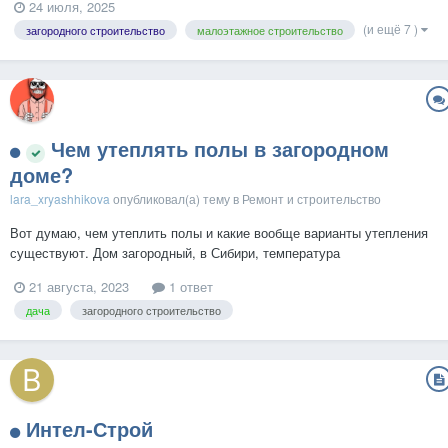
24 июля, 2025
газобетона. Мы не «продаём мечту», не обещаем «дом за миллион»
(и ещё 7 )
загородного строительство
малоэтажное строительство
и не рисуем красивые картинки без привязки к реал...
Чем утеплять полы в загородном
доме?
lara_xryashhikova
опубликовал(а) тему в
Ремонт и строительство
Вот думаю, чем утеплить полы и какие вообще варианты утепления
существуют. Дом загородный, в Сибири, температура
соответственно очень низкая частенько
21 августа, 2023
1 ответ
дача
загородного строительство
Интел-Строй