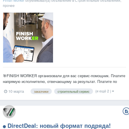
Finish Worker
опубликовал(а) объявление в
Строительные объявления,
прочее
🎯FINISH WORKER организовали для вас сервис-помощник. Платите
напрямую исполнителю, отвечающему за результат. Платите по
факту согласования, за выполненный объем работы. ✅Доступны
(и ещё 2 )
10 марта
заказчики
строительный сервис
функции: онлайн ведение и отчеты, План-Факт заказа, подбор
материалов, исполнителей автоматизированы, все базы готовы...
DirectDeal: новый формат подряда!