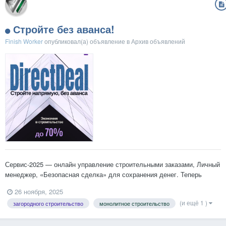
Стройте без аванса!
Finish Worker
опубликовал(а) объявление в
Архив объявлений
Сервис-2025 — онлайн управление строительными заказами, Личный
менеджер, «Безопасная сделка» для сохранения денег. Теперь
абсолютно реально: — строительство без аванса, — координация
26 ноября, 2025
все работ онлайн — ежедневная отчетность — итоговая отчетность
(и ещё 1 )
загородного строительство
монолитное строительство
— оплата за принятый выполненный объем...