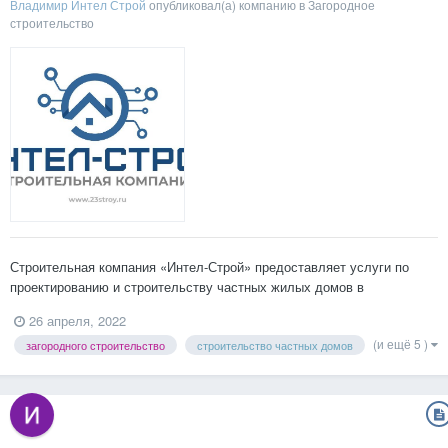
Владимир Интел Строй
опубликовал(а) компанию в
Загородное
строительство
Строительная компания «Интел-Строй» предоставляет услуги по
проектированию и строительству частных жилых домов в
Краснодаре и ближайших населенных пунктах в радиусе 40 км от
26 апреля, 2022
города. Мы строим современные качественные дома с
(и ещё 5 )
загородного строительство
строительство частных домов
продуманными планировками любого уровня сложности. У нас можно
выбрать...