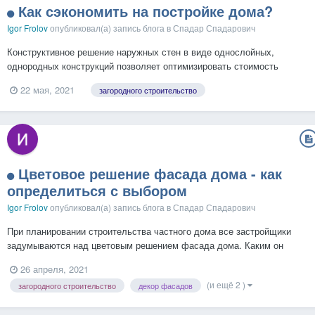
Как сэкономить на постройке дома?
Igor Frolov
опубликовал(а) запись блога в
Спадар Спадарович
Конструктивное решение наружных стен в виде однослойных,
однородных конструкций позволяет оптимизировать стоимость
возведения и отделки наружных стен. Для сравнения стоимости
22 мая, 2021
загородного строительство
различных конструктивных решений наружных стен выполним
теплотехнический расчёт для климатических условий г. Москвы и
Мо...
Цветовое решение фасада дома - как
определиться с выбором
Igor Frolov
опубликовал(а) запись блога в
Спадар Спадарович
При планировании строительства частного дома все застройщики
задумываются над цветовым решением фасада дома. Каким он
будет, как и чем реализовать свои замыслы, чтобы потом не было
26 апреля, 2021
мучительно больно. Цветовые решения фасадов формируются
(и ещё 2 )
загородного строительство
декор фасадов
применяемыми материалами для возведения наружных стен...