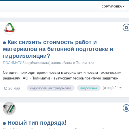
СОРТИРОВКА
Как снизить стоимость работ и
материалов на бетонной подготовке и
гидроизоляции?
ПОЛИМАТИЗ
опубликовал(а) запись блога в
Полиматиз
Сегодня, приходит время новым материалам и новым техническим
решениям. АО «Полиматиз» выпускает геокомпозитную защитно-
изоляционную геомембрану «ГИДРОСТАБ». Что такое «Гидростаб»?
(и ещё 2 )
26 мая
гидроизоляция фундамента
подбетонка
«Гидростаб» – это композитный гидроизоляционный материал
последнего поколения, разработанный для максимально э...
Новый тип подряда!