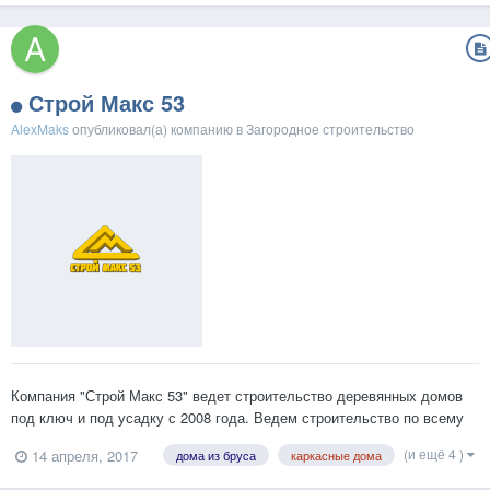
Строй Макс 53
AlexMaks
опубликовал(а) компанию в
Загородное строительство
Компания "Строй Макс 53" ведет строительство деревянных домов
под ключ и под усадку с 2008 года. Ведем строительство по всему
Северо-Западу, с главными офисами компании в Великом Новгороде
(и ещё 4 )
14 апреля, 2017
дома из бруса
каркасные дома
и Санкт-Петербурге. Мы работаем по полному циклу, осуществляя
как производство, так и строительство дом...