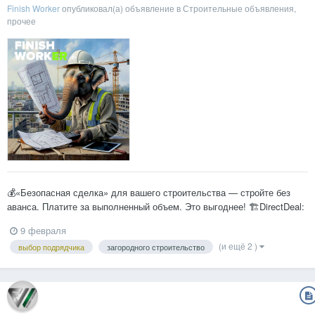
Finish Worker
опубликовал(а) объявление в
Строительные объявления,
прочее
💰«Безопасная сделка» для вашего строительства — стройте без
аванса. Платите за выполненный объем. Это выгоднее! 🏗DirectDeal:
новый формат подряда! Делегируйте задачи профи, контролируйте
9 февраля
онлайн, но оплачивайте напрямую исполнителю. Будем рады
(и ещё 2 )
выбор подрядчика
загородного строительство
проконсультировать и сопроводить ваши сделки. Ва...