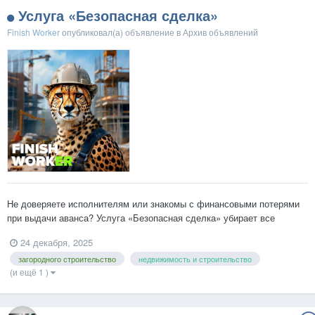
Услуга «Безопасная сделка»
Finish Worker
опубликовал(а) объявление в
Архив объявлений
Не доверяете исполнителям или знакомы с финансовыми потерями
при выдачи аванса? Услуга «Безопасная сделка» убирает все
сложности. Заказчик надежно сохраняет свои средства на
24 декабря, 2025
номинальном счёте, а исполнитель спокойно приступает к работам.
загородного строительство
недвижимость и строительство
Только после принятия работ исполнитель получает оплату...
(и ещё 1 )