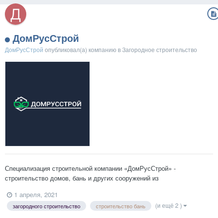
ДомРусСтрой
ДомРусСтрой
опубликовал(а) компанию в
Загородное строительство
Специализация строительной компании «ДомРусСтрой» -
строительство домов, бань и других сооружений из
высококачественного профилированного бруса и по каркасной
1 апреля, 2021
технологии под ключ и под усадку. Мы работаем на строительном
(и ещё 2 )
загородного строительство
строительство бань
рынке Центрального и Северо-Западного регионов России уже более
9 лет, зан...