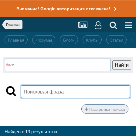
Внимание! Google авторизация отключена!
Главная
Главная
Форумы
Блоги
Клубы
Статьи
Настройка поиска
Найдено: 13 результатов