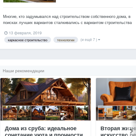
Многие, кто задумывался над строительством собственного дома, в
поисках лучших вариантов сталкивались с вариантом строительства
дома по СИП-технологии. ЧТО ТАКОЕ СИП-ТЕХНОЛОГИЯ? Данная
13 февраля, 2019
технология предполагает использование строительных панелей,
(и ещё 7 )
каркасное строительство
технологии
которые поддерживают структуру здания и являются са...
Наши рекомендации
Дома из сруба: идеальное
Вторая жизн
сочетание уюта и прочности.
искусство р