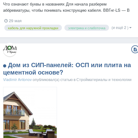
Что означают буквы в названиях Для начала разберем
аббревиатуры, чтобы понимать конструкцию кабеля. ВВГнг-LS — В
(изоляция жил из ПВХ), В (оболочка из ПВХ), Г (голый, без защитного
29 мая
покрова), нг (не распространяет горение при групповой прокладке),
(и ещё 2 )
кабель для наружной прокладки
электрика и слаботочка
LS (низкое дымо- и газовыделение (...
Дом из СИП-панелей: ОСП или плита на
цементной основе?
Vladimir Antonov
опубликовал(а) статью в
Стройматериалы и технологии