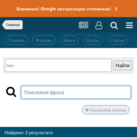
Внимание! Google авторизация отключена!
Главная
Главная
Форумы
Блоги
Клубы
Статьи
Настройка поиска
Найдено: 2 результата