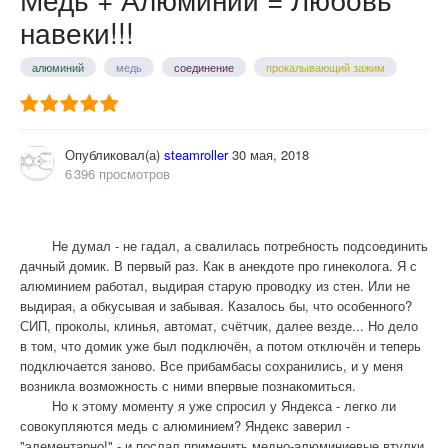
навеки!!!
алюминий
медь
соединение
прокалывающий зажим
Опубликовал(а)
steamroller
30 мая, 2018
6 396 просмотров
Не думал - не гадал, а свалилась потребность подсоединить
дачный домик. В первый раз. Как в анекдоте про гинеколога. Я с
алюминием работал, выдирая старую проводку из стен. Или не
выдирая, а обкусывая и забывая. Казалось бы, что особенного?
СИП, проколы, клинья, автомат, счётчик, далее везде... Но дело
в том, что домик уже был подключён, а потом отключён и теперь
подключается заново. Все прибамбасы сохранились, и у меня
возникла возможность с ними впервые познакомиться.
Но к этому моменту я уже спросил у Яндекса - легко ли
совокупляются медь с алюминием? Яндекс заверил -
"элементарно!" - и послал применить медно-алюминиевые втулки.