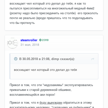
восхищает чел который это делал до тебя, я как то
пытался присопливиться на многожильный медный 4мм2
(розетку надо было присоединить на столбе) его проколоть
почти не реально (вроде пришлось что то подкладывать
что бы проткнуть
steamroller
2 310
31 мая, 2018
В 30.05.2018 в 21:08, dimp сказал(а):
восхищает чел который это делал до тебя
Прикол в том, что эти "недозажимы" эксплуатировались
прижатыми к старой деревянной обшивке,
воспламеняющейся аки порох!
Прикол в том, что я
буду вынужден
обратиться в этому
восхитительному человеку, "сидящему на рубильнике" в