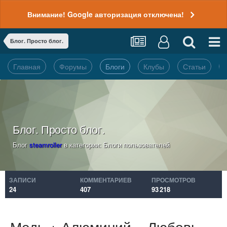
Внимание! Google авторизация отключена!
Блог. Просто блог.
Главная
Форумы
Блоги
Клубы
Статьи
Блог. Просто блог.
Блог
steamroller
в категории:
Блоги пользователей
ЗАПИСИ
КОММЕНТАРИЕВ
ПРОСМОТРОВ
24
407
93 218
Медь + Алюминий = Любовь