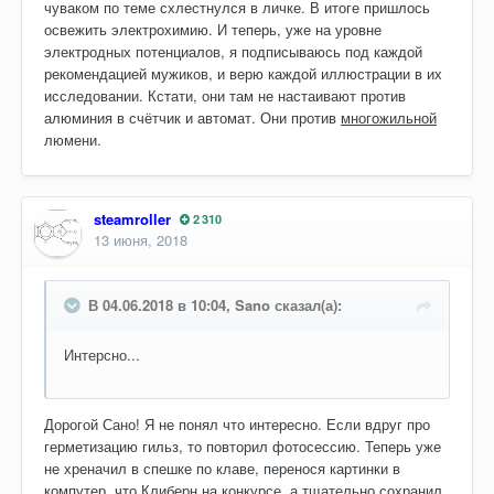
чуваком по теме схлестнулся в личке. В итоге пришлось
освежить электрохимию. И теперь, уже на уровне
электродных потенциалов, я подписываюсь под каждой
рекомендацией мужиков, и верю каждой иллюстрации в их
исследовании. Кстати, они там не настаивают против
алюминия в счётчик и автомат. Они против
многожильной
люмени.
steamroller
2 310
13 июня, 2018
В 04.06.2018 в 10:04, Sano сказал(а):
Интерсно...
Дорогой Сано! Я не понял что интересно. Если вдруг про
герметизацию гильз, то повторил фотосессию. Теперь уже
не хреначил в спешке по клаве, перенося картинки в
компутер, что Клиберн на конкурсе, а тщательно сохранил