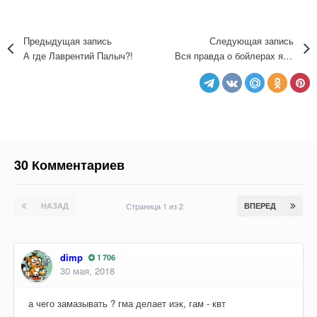
Предыдущая запись
Следующая запись
А где Лаврентий Палыч?!
Вся правда о бойлерах языком "для домохозяек".
30 Комментариев
НАЗАД
Страница 1 из 2
ВПЕРЕД
dimp
1 706
30 мая, 2018
а чего замазывать ? гма делает иэк, гам - квт