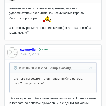
наконец то нашлось немного времени, короче с
удовольствием послушаю как космические корабли
бороздят просторы.....
а с чего ты решил что сип (люминтий) в автомат низя? а
медь можно?
steamroller
2 310
7 июня, 2018
В 06.06.2018 в 20:31, dimp сказал(а):
а с чего ты решил что сип (люминтий) в автомат
низя? а медь можно?
Это не я решил. Это я интернетов начитался. Глянь ссылки
в мессаге со списком приколов. + я с одним толковым