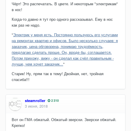
Чёрт! Это распечатать. В цвете. И некоторым "электрикам"
в нос!
Когда-то давно я тут про одного рассказывал. Ему в нос
как раз не надо.
"
Электрик у меня есть. Постоянно пользуюсь его услугами
на ремонтах квартир и офисов. Было несколько случаев: я
заказчик, цена обговорена, понимаю трудоёмкость,
предлагаю сделать проще. Он, вроде бы, соглашается.
Потом прихожу, вижу - он сделал как счёл правильным -
лучше, чем хочет заказчик...
"
Старик! Ну, прям так в тему! Двойная, нет, тройная
спасиба!!!
steamroller
2 310
3 июня, 2018
Вот он ГМА обжатый. Обжатый зверски. Зверски обжатый.
Крепко!