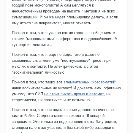
гордой позе монополиста! А сам цепляться к
необесточенным проводам на высоте 7 метров я не псих
сумасшедший. И он же будет пломбировку делать, а если
ему что-то "не понравится", может отказать.
Прокол в том, что я уже во-как-по-горло сыт общением с
такими "монополюгами" в сфере газо и водоснабжения. А
тут еще и электрики...
Прикол в том, что я еще не видел его и даже не
созванивался, а меня уже "неотпускающе" трясёт при
мыслях о контакте. Не электрическом, а с этой
"восхитительной" личностью.
Прикол в том, что таких вот
элементарных "хрестоматий"
наши восхитительные не читают! И доказать ему, офигенно
умному, что СИП
не стоит пихать прямо в автомат
, ни
теоретически, ни практически не возможно.
Прикол в том, что они подключение делают за очень не
хилые бабки. С одного моего знакомого 15 косарей
запросили. Это только за подключение к столбику рядом,
стоящем на его же участке, и без какой-либо разводки в