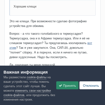
Хорошие клещи
Это не клещи. При возможности сделаю фотографию
устройства для обжима.
Вопрос - а что такого голобабского в термоусадке?
Термоусадка, она и в Африке термоусадка. Или я её не
слишком термоусадил? Ты предлагаешь изолировать
вот
этим
? Так я уже закупился. Она, СИЛ-20, довольно
"полнит" сборку. А в порнухе, если я ничего не путаю,
девки худосочные. Надо бы посмотреть.
Да, озадачил ты меня порнухой.
Важная информация
В 13.06.2018 в 18:49, Sano сказал(а):
Мы разместили
cookie-файлы
на
ваше устройство, чтобы помочь
Принять
Отклонить
сделать этот сайт лучше. Вы
А 5лет , 10, 15, что будет
можете
изменить свои настройки
cookie-файлов
, или продолжить без
изменения настроек.
Не знаю. Посему стараюсь, чтоб хватило на 150.