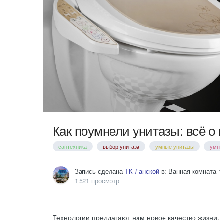
Как поумнели унитазы: всё о
сантехника
выбор унитаза
умные унитазы
умн
Запись сделана
ТК Ланской
в:
Ванная комната
1 521 просмотр
Технологии предлагают нам новое качество жизни