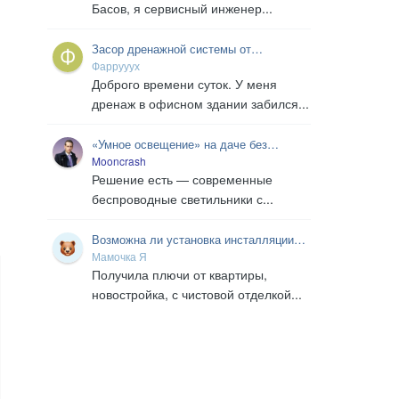
Басов, я сервисный инженер...
Засор дренажной системы от
вентиляции в офисе
Фаррууух
Доброго времени суток. У меня
дренаж в офисном здании забился...
«Умное освещение» на даче без
проводов и штроб: простая установка
Mooncrash
даже в старом доме
Решение есть — современные
беспроводные светильники с...
Возможна ли установка инсталляции
подвесного унитаза на стену,
Мамочка Я
уложенную кафелем?
Получила плючи от квартиры,
новостройка, с чистовой отделкой...