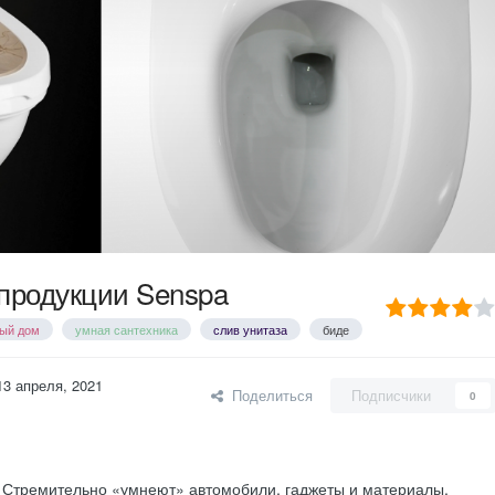
 продукции Senspa
ый дом
умная сантехника
слив унитаза
биде
13 апреля, 2021
Поделиться
Подписчики
0
. Стремительно «умнеют» автомобили, гаджеты и материалы,