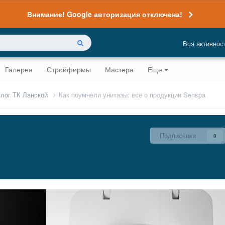
Внимание! Google авторизация отключена!
Вся активнос
Галерея
Стройфирмы
Мастера
Еще
лог ТК Ланской
Как поумнели унитазы: всё о продукции Senspa
Подписчики
0