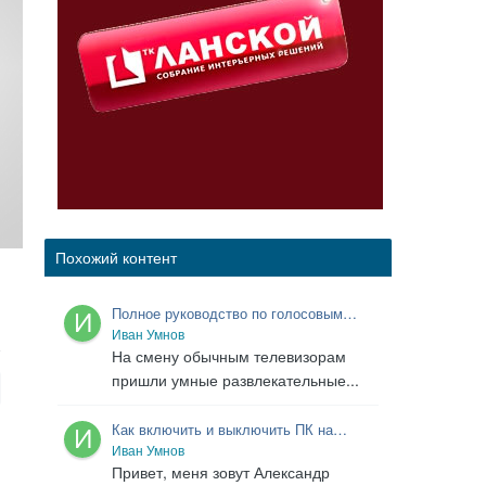
Похожий контент
Полное руководство по голосовым
помощникам в телевизорах: выбор,
Иван Умнов
настройка и устранение проблем
На смену обычным телевизорам
пришли умные развлекательные...
Как включить и выключить ПК на
расстоянии: подробное руководство по
Иван Умнов
удалённому управлению
Привет, меня зовут Александр