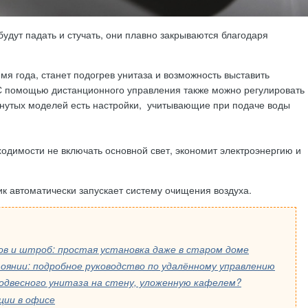
будут падать и стучать, они плавно закрываются благодаря
я года, станет подогрев унитаза и возможность выставить
С помощью дистанционного управления также можно регулировать
инутых моделей есть настройки, учитывающие при подаче воды
ходимости не включать основной свет, экономит электроэнергию и
к автоматически запускает систему очищения воздуха.
ов и штроб: простая установка даже в старом доме
оянии: подробное руководство по удалённому управлению
одвесного унитаза на стену, уложенную кафелем?
ции в офисе