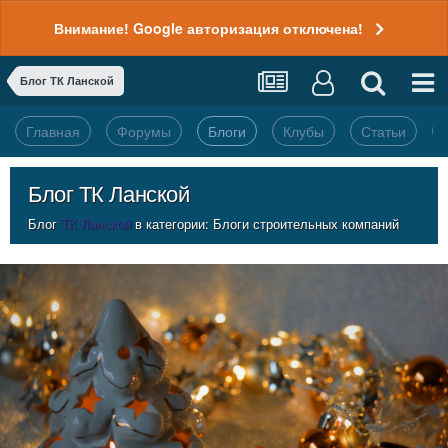
Внимание! Google авторизация отключена!
Блог ТК Ланской
Главная
Форумы
Блоги
Клубы
Статьи
Блог ТК Ланской
Блог
ТК Ланской
в категории:
Блоги строительных компаний