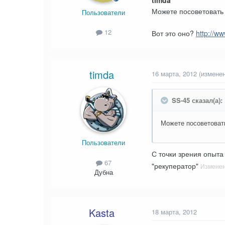
timda
Можете посоветовать 
Пользователи
12
Вот это оно?
http://ww
timda
16 марта, 2012
(изменен
SS-45 сказал(а):
Можете посоветовать
Пользователи
С точки зрения опыта
67
"рекуператор"
Измене
Дубна
Kasta
18 марта, 2012