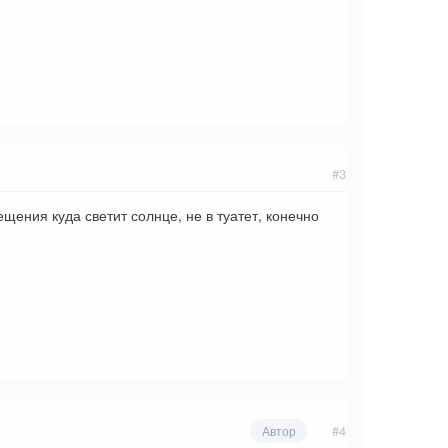
#3
щения куда светит солнце, не в туатет, конечно
#4
Автор