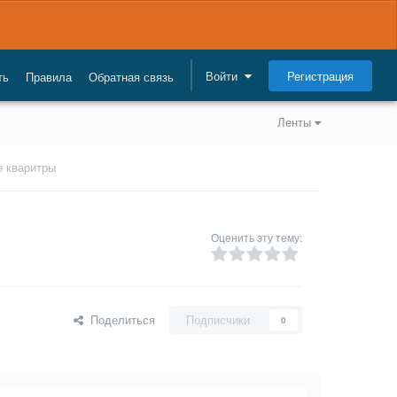
Регистрация
Войти
ть
Правила
Обратная связь
Ленты
е кваритры
Оценить эту тему:
Поделиться
Подписчики
0