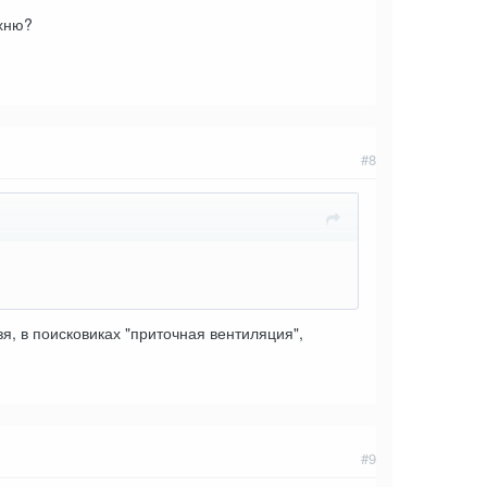
ухню?
#8
я, в поисковиках "приточная вентиляция",
#9