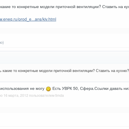
какие то конкретные модели приточной вентиляции? Ставить на к
w.eneq.ru/prod_e...ans/kiv.html
о)
 какие то конкретные модели приточной вентиляции? Ставить на кухню?
 использования не могу
Есть УВРК 50, Сфера.Ссылки давать низ
но
16 марта, 2012
пользователем timda