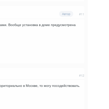
#11
Автор
оками. Вообще установка в доме предусмотрена
#12
рриториально в Москве, то могу посодействовать.