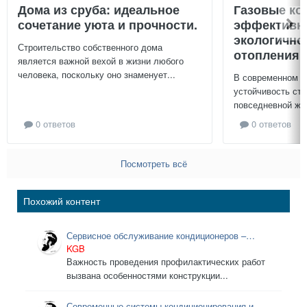
Дома из сруба: идеальное
Газовые ко
сочетание уюта и прочности.
эффективно
экологично
Строительство собственного дома
отопления 
является важной вехой в жизни любого
человека, поскольку оно знаменует...
В современном м
устойчивость ст
повседневной жиз
0 ответов
0 ответов
Посмотреть всё
Похожий контент
Сервисное обслуживание кондиционеров –
необходимость?!
KGB
Важность проведения профилактических работ
вызвана особенностями конструкции...
Современные системы кондиционирования и