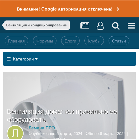
Внимание! Google авторизация отключена!
Вентиляция и кондиционирование
Главная
Форумы
Блоги
Клубы
Статьи
Категории
Вентиляция дома: как правильно ее
оборудовать
Лемана ПРО
Опубликовано:
5 марта, 2024
| Обн-но:
8 марта, 2024
|