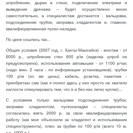
штробление, дырка в стене, подключение электрики и
выведение дренажа – будет осуществлено мною
самостоятельно, а специалистам достанется - вальцовка,
подсоединение трубок, заправка хладагентом и, главное,
квалифицированная пуско-наладка.
По цене сошлись так...
Общие условия (2007 год, г. Ханты-Мансийск) - монтаж - от
6000 р., штробление стен 600 р/м (заделка штроб не
предусмотрена), использование автовышки - от 1100 р/час
(надо мин. 2 часа - по информации установщиков), трубки
100 р/м (их же цены), кабель, розетка, пакетник -
приобретаю сам (как я понял здесь у них просто не хватило
наглости спекулировать тем, что я и без них легко куплю)...
С условием только вальцовки подсоединения трубок,
заправки хладагентом, пусконаладки – специалисты
согласились взять 2000 р. за свою квалифицированную
работу (как мне объяснили за хладагент и использование
специнструмента), плюс за трубки по 100 р/м (всего 10 м,
т.е. 1000 р.)