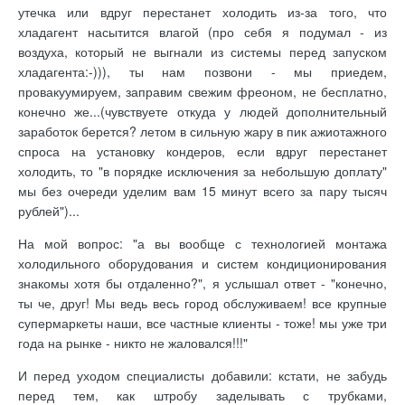
утечка или вдруг перестанет холодить из-за того, что
хладагент насытится влагой (про себя я подумал - из
воздуха, который не выгнали из системы перед запуском
хладагента:-))), ты нам позвони - мы приедем,
провакуумируем, заправим свежим фреоном, не бесплатно,
конечно же...(чувствуете откуда у людей дополнительный
заработок берется? летом в сильную жару в пик ажиотажного
спроса на установку кондеров, если вдруг перестанет
холодить, то "в порядке исключения за небольшую доплату"
мы без очереди уделим вам 15 минут всего за пару тысяч
рублей")...
На мой вопрос: "а вы вообще с технологией монтажа
холодильного оборудования и систем кондиционирования
знакомы хотя бы отдаленно?", я услышал ответ - "конечно,
ты че, друг! Мы ведь весь город обслуживаем! все крупные
супермаркеты наши, все частные клиенты - тоже! мы уже три
года на рынке - никто не жаловался!!!"
И перед уходом специалисты добавили: кстати, не забудь
перед тем, как штробу заделывать с трубками,