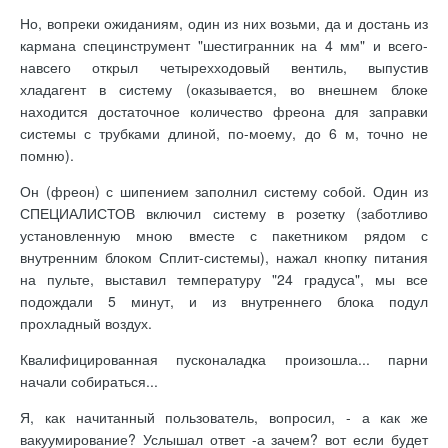
Но, вопреки ожиданиям, один из них возьми, да и достань из
кармана специнструмент "шестигранник на 4 мм" и всего-
навсего открыл четырехходовый вентиль, выпустив
хладагент в систему (оказывается, во внешнем блоке
находится достаточное количество фреона для заправки
системы с трубками длиной, по-моему, до 6 м, точно не
помню).
Он (фреон) с шипением заполнил систему собой. Один из
СПЕЦИАЛИСТОВ включил систему в розетку (заботливо
установленную мною вместе с пакетником рядом с
внутренним блоком Сплит-системы), нажал кнопку питания
на пульте, выставил температуру "24 градуса", мы все
подождали 5 минут, и из внутреннего блока подул
прохладный воздух.
Квалифицированная пусконаладка произошла... парни
начали собираться...
Я, как начитанный пользователь, вопросил, - а как же
вакуумирование? Услышал ответ -а зачем? вот если будет