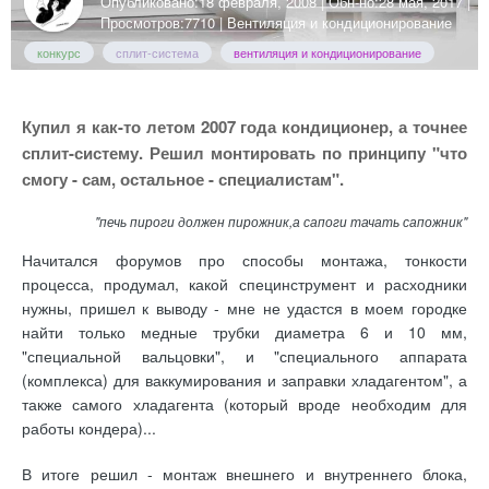
Опубликовано:
18 февраля, 2008
| Обн-но:
28 мая, 2017
|
Просмотров:7710 |
Вентиляция и кондиционирование
конкурс
сплит-система
вентиляция и кондиционирование
Купил я как-то летом 2007 года кондиционер, а точнее
сплит-систему. Решил монтировать по принципу "что
смогу - сам, остальное - специалистам".
"печь пироги должен пирожник,а сапоги тачать сапожник"
Начитался форумов про способы монтажа, тонкости
процесса, продумал, какой специнструмент и расходники
нужны, пришел к выводу - мне не удастся в моем городке
найти только медные трубки диаметра 6 и 10 мм,
"специальной вальцовки", и "специального аппарата
(комплекса) для ваккумирования и заправки хладагентом", а
также самого хладагента (который вроде необходим для
работы кондера)...
В итоге решил - монтаж внешнего и внутреннего блока,