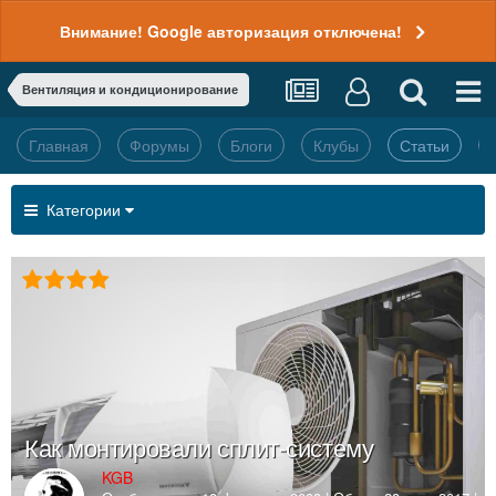
Внимание! Google авторизация отключена!
Вентиляция и кондиционирование
Главная
Форумы
Блоги
Клубы
Статьи
Категории
Как монтировали сплит-систему
KGB