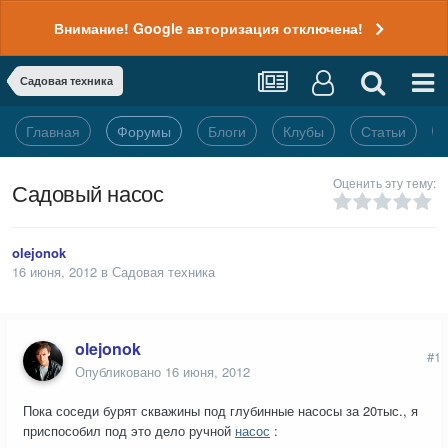
Внимание! Google авторизация отключена!
Садовая техника
Главная
Форумы
Блоги
Клубы
Статьи
Оценить эту тему:
Садовый насос
olejonok
16 июня, 2012
в
Садовая техника
olejonok
#1
Опубликовано
16 июня, 2012
Пока соседи бурят скважины под глубинные насосы за 20тыс., я
приспособил под это дело ручной
насос
: