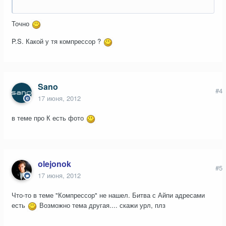
Точно
P.S. Какой у тя компрессор ?
Sano
#4
17 июня, 2012
в теме про К есть фото
olejonok
#5
17 июня, 2012
Что-то в теме "Компрессор" не нашел. Битва с Айпи адресами
есть
Возможно тема другая.... скажи урл, плз