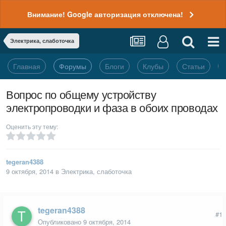
Внимание! Google авторизация отключена!
Электрика, слаботочка
Главная
Форумы
Блоги
Клубы
Статьи
Вопрос по общему устройству
электропроводки и фаза в обоих проводах
Оценить эту тему:
tegeran4388
9 октября, 2014
в
Электрика, слаботочка
tegeran4388
#1
Опубликовано
9 октября, 2014