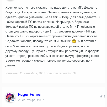
Хочу конкретно чего сказать - не надо делать из МП. Дешевле
будет - да. Но красиво - нет. Зачем тратить время и деньги, а
сделать фигню (извините, но эт так.)? Ведь для себя делаете. А
найти хороший ПС не так сложно. Например, в Воронеже
большой выбор ПС из нержавеющей стали. М- и П- образные
стоят довольно недорого - до 2 т.р., лесенки дороже - 4-8 т.р.
Отличить ПС из нержавейки от прочей фигни довольно просто...
Сделайте хорошо, порадуйте себя и близких
Ну и вставлю
свои 5 копеек в возникшее тут всеобщее ворчание, но по
другому поводу: ну неужели трудно при регистрации на форуме
указать город проживания? может какой-нибудь форумец живет
в этом же городе и сможет помочь не только советом, но и
делом.
Изменено
25 сентября, 2007
пользователем lion78
FugenFührer
#13
25 сентября, 2007