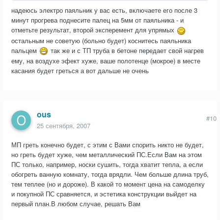
надеюсь электро паяльник у вас есть, включаете его после 3
минут прогрева поднесите палец на 5мм от паяльника - и
отметьте результат, второй эксперемент для упрямых
остальным не советую (больно будет) коснитесь паяльника
пальцем
так же и с ТП труба в бетоне передает свой нагрев
ему, на воздухе эфект хуже, ваше полотенце (мокрое) в месте
касания будет греться а вот дальше не очень
ous
#10
25 сентября, 2007
МП греть конечно будет, с этим с Вами спорить никто не будет,
но греть будет хуже, чем металлический ПС.Если Вам на этом
ПС только, например, носки сушить, тогда хватит тепла, а если
обогреть ванную комнату, тогда врядли. Чем больше длина труб,
тем теплее (но и дороже). В какой то момент цена на самоделку
и покупной ПС сравняется, и эстетика конструкции выйдет на
первый план.В любом случае, решать Вам