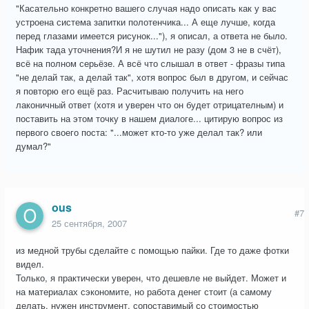
"Касательно конкретно вашего случая надо описать как у вас
устроена система запитки полотенчика... А еще лучше, когда
перед глазами имеется рисунок..."), я описал, а ответа не было.
Нафик тада уточнения?И я не шутил не разу (дом 3 не в счёт),
всё на полном серьёзе. А всё что слышал в ответ - фразы типа
"не делай так, а делай так", хотя вопрос был в другом, и сейчас
я повторю его ещё раз. Расчитываю получить на него
лаконичный ответ (хотя и уверен что он будет отрицателным) и
поставить на этом точку в нашем диалоге... цитирую вопрос из
первого своего поста: "...может кто-то уже делал так? или
думал?"
ous
#7
25 сентября, 2007
из медной трубы сделайте с помощью пайки. Где то даже фотки
видел.
Только, я практически уверен, что дешевле не выйдет. Может и
на материалах сэкономите, но работа денег стоит (а самому
делать, нужен инструмент, сопоставимый со стоимостью