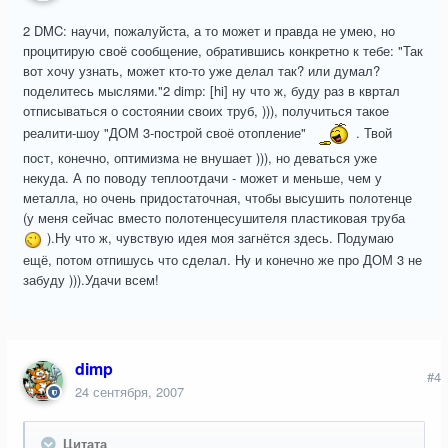
2 DMC: научи, пожалуйста, а то может и правда не умею, но
процитирую своё сообщение, обратившись конкретно к тебе: "Так
вот хочу узнать, может кто-то уже делал так? или думал?
поделитесь мыслями."2 dimp: [hi] ну что ж, буду раз в квртал
отписываться о состоянии своих труб, ))), получиться такое
реалити-шоу "ДОМ 3-построй своё отопление"
. Твой
пост, конечно, оптимизма не внушает ))), но деваться уже
некуда. А по поводу теплоотдачи - может и меньше, чем у
металла, но очень придостаточная, чтобы высушить полотенце
(у меня сейчас вместо полотенцесушителя пластиковая труба
).Ну что ж, чувствую идея моя загнётся здесь. Подумаю
ещё, потом отпишусь что сделал. Ну и конечно же про ДОМ 3 не
забуду ))).Удачи всем!
dimp
#4
24 сентября, 2007
Цитата