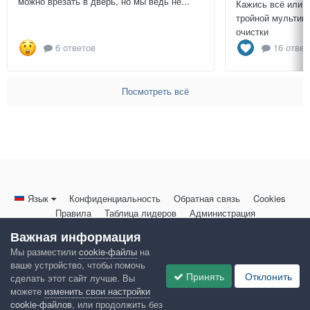
можно врезать в дверь, но мы ведь не...
Кажись всё или 
тройной мультиц
очистки
6 ответов
16 ответ
Посмотреть всё
Язык
Конфиденциальность
Обратная связь
Cookies
Правила
Таблица лидеров
Администрация
HomeMasters.RU
Важная информация
Powered by Invision Community
Мы разместили
cookie-файлы
на
ваше устройство, чтобы помочь
Принять
Отклонить
сделать этот сайт лучше. Вы
можете
изменить свои настройки
cookie-файлов
, или продолжить без