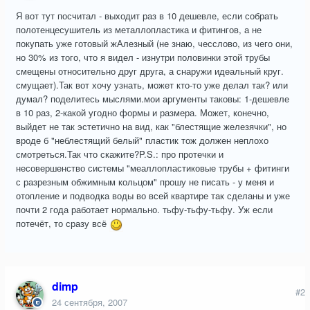
Я вот тут посчитал - выходит раз в 10 дешевле, если собрать
полотенцесушитель из металлопластика и фитингов, а не
покупать уже готовый жАлезный (не знаю, чесслово, из чего они,
но 30% из того, что я видел - изнутри половинки этой трубы
смещены относительно друг друга, а снаружи идеальный круг.
смущает).Так вот хочу узнать, может кто-то уже делал так? или
думал? поделитесь мыслями.мои аргументы таковы: 1-дешевле
в 10 раз, 2-какой угодно формы и размера. Может, конечно,
выйдет не так эстетично на вид, как "блестящие железячки", но
вроде б "неблестящий белый" пластик тож должен неплохо
смотреться.Так что скажите?P.S.: про протечки и
несовершенство системы "меаллопластиковые трубы + фитинги
с разрезным обжимным кольцом" прошу не писать - у меня и
отопление и подводка воды во всей квартире так сделаны и уже
почти 2 года работает нормально. тьфу-тьфу-тьфу. Уж если
потечёт, то сразу всё
dimp
#2
24 сентября, 2007