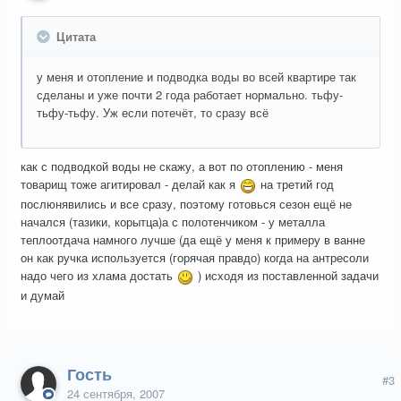
Цитата
у меня и отопление и подводка воды во всей квартире так
сделаны и уже почти 2 года работает нормально. тьфу-
тьфу-тьфу. Уж если потечёт, то сразу всё
как с подводкой воды не скажу, а вот по отоплению - меня
товарищ тоже агитировал - делай как я
на третий год
послюнявились и все сразу, поэтому готовься сезон ещё не
начался (тазики, корытца)а с полотенчиком - у металла
теплоотдача намного лучше (да ещё у меня к примеру в ванне
он как ручка используется (горячая правдо) когда на антресоли
надо чего из хлама достать
) исходя из поставленной задачи
и думай
Гость
#3
24 сентября, 2007