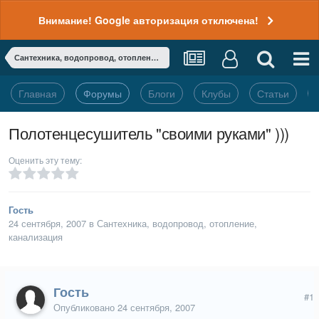
Внимание! Google авторизация отключена!
Сантехника, водопровод, отопление, канализация
Главная
Форумы
Блоги
Клубы
Статьи
Полотенцесушитель "своими руками" )))
Оценить эту тему:
Гость
24 сентября, 2007
в
Сантехника, водопровод, отопление,
канализация
Гость
#1
Опубликовано
24 сентября, 2007