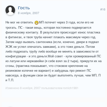
Гость
#16
8 ноября, 2007
Не мог не ответить
МП потечет через 3 года, если его не
трогать. ПС - такая вещь, которая постоянно подвергается
физическому контакту. В результате происходит износ пластика
в фитингах, и твоя труба начнет плакать максимум через год.
Затем надо вызвать сантехника (если, конечно, двери в подвал
ЖЭК не успел опечатать замками), а это тоже деньги. Потом
либо подрезать трубу либо вообще ее менять в зависимости от
конфигурации - и это деньги.Мой совет - купи хромированный ПС
из латуни или нержавейки (я себе взял за 2 тыра), прикрути их на
сгоны, (практика показывает, что стоковое крепление на
резиновом колечке не вариант) и забудешь про ремонт ПС
навсегда, а функции свои он будет выполнять лучше, чем МП, П
и Т.П.
Изменено
8 ноября, 2007
пользователем romich1981