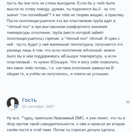
пусть бы они хоть из стены выходили. Если бы у тебя были
мысли по этому поводу, думаю, ты поделился бы.3 - ну что
значит "гон полнейший"? я же тебе не теорию вещаю, а практику.
После полотенцесушителя эта же пластиковая труба идёт в
"тёплый пол" и при выставлении комфортного значения
температуры отопления, труба (место которой займёт
полотенцесушитель) горячая, а "тёплый пол" тёплый. И хрен с
ней - пусть будет у неё маленькая теплоотдача, получается что
разница лишь в том, что если полотенчик жАлезный, можно
было бы в нём поддерживать мЕньшую температуру, а если
пластиковый - то нужно бОльшую. Что я могу себе позволить,
без каких либо потерь, т.к. система отопления замкнутая.В
общем то, и учёбы не получилось, и ответа не услышал.
Гость
#6
25 сентября, 2007
Ну всё, **здец, приплыли.Уважаемый DMC, я уже понял, что ты и
dimp против такой самодеятельности, о чём и написал во втором
своём посте в этой теме. Потом ты спросил детали (цитата: