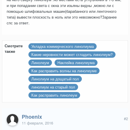
и при попадании света с окна эти изьяны видны ,можно ли с
помощью шлифовальных машин(барабанного или ленточного
типа) вывести плоскость в ноль или это невозможно?Заранее
спс за ответ.
Смотрите
Укладка коммерческого линолиума
также
Какие неровности может сгладить линолеум?
Линолеум
Наклейка линолеума
Как расправить волны на линолеуме
Линолиум на дощатый пол
линолиум на старый пол
Как расправить линолеум
Phoenix
#2
11 февраля, 2016