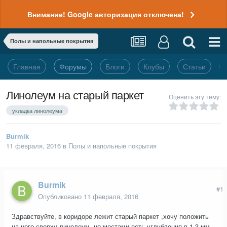
Внимание! Google авторизация отключена!
Полы и напольные покрытия
Главная
Форумы
Блоги
Клубы
Статьи
Линолеум на старый паркет
Оценить эту тему:
укладка линолеума
Burmik
11 февраля, 2016
в
Полы и напольные покрытия
Burmik
#1
Опубликовано
11 февраля, 2016
Здравствуйте, в коридоре лежит старый паркет ,хочу положить
на него сверху линолеум .но местами есть углубления в 1-3 мм,