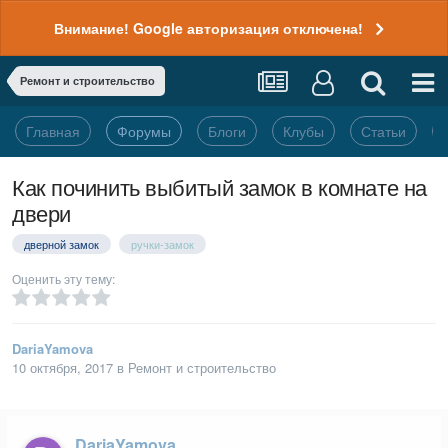
Внимание! Google авторизация отключена!
Ремонт и строительство
Главная
Форумы
Блоги
Клубы
Статьи
Как починить выбитый замок в комнате на
двери
дверной замок
ручки-замок
Оценить эту тему:
DariaYamova
10 октября, 2017
в
Ремонт и строительство
DariaYamova