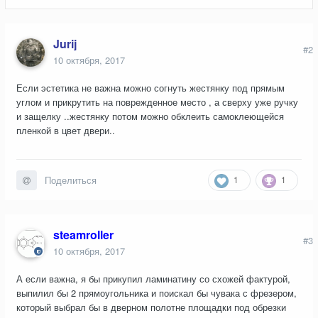
заменить простой российский замок на хороший?
Jurij
#2
10 октября, 2017
Если эстетика не важна можно согнуть жестянку под прямым
углом и прикрутить на поврежденное место , а сверху уже ручку
и защелку ..жестянку потом можно обклеить самоклеющейся
пленкой в цвет двери..
1
1
Поделиться
steamroller
#3
10 октября, 2017
А если важна, я бы прикупил ламинатину со схожей фактурой,
выпилил бы 2 прямоугольника и поискал бы чувака с фрезером,
который выбрал бы в дверном полотне площадки под обрезки