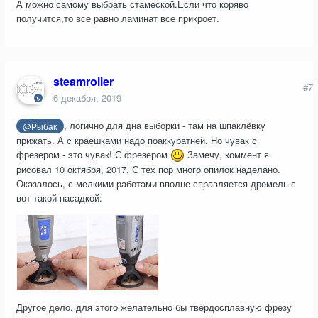
А можно самому выбрать стамеской.Если что коряво
получится,то все равно ламинат все прикроет.
steamroller
#7
6 декабря, 2019
, логично для дна выборки - там на шпаклёвку
@Рыбак
прижать. А с краешками надо поаккуратней. Но чувак с
фрезером - это чувак! С фрезером
Замечу, коммент я
рисовал 10 октября, 2017. С тех пор много опилок наделано.
Оказалось, с мелкими работами вполне справляется дремель с
вот такой насадкой:
Другое дело, для этого желательно бы твёрдосплавную фрезу