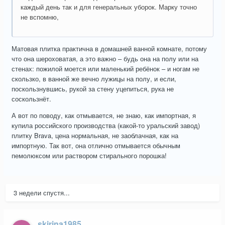
каждый день так и для генеральных уборок. Марку точно
не вспомню,
Матовая плитка практична в домашней ванной комнате, потому
что она шероховатая, а это важно – будь она на полу или на
стенах: пожилой моется или маленький ребёнок – и ногам не
скользко, в ванной же вечно лужицы на полу, и если,
поскользнувшись, рукой за стену уцепиться, рука не
соскользнёт.
А вот по поводу, как отмывается, не знаю, как импортная, я
купила российского производства (какой-то уральский завод)
плитку Brava, цена нормальная, не заоблачная, как на
импортную. Так вот, она отлично отмывается обычным
пемолюксом или раствором стирального порошка!
3 недели спустя...
skirina1985