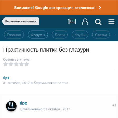
Внимание! Google авторизация отключена!
Керамическая плитка
Главная
Форумы
Блоги
Клубы
Статьи
Практичность плитки без глазури
Оценить эту тему:
tipx
31 октября, 2017
в
Керамическая плитка
tipx
#1
Опубликовано
31 октября, 2017