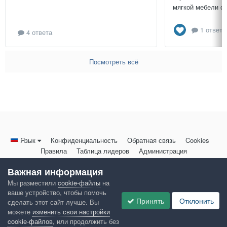
мягкой мебели св
1 ответ
4 ответа
Посмотреть всё
Язык
Конфиденциальность
Обратная связь
Cookies
Правила
Таблица лидеров
Администрация
HomeMasters.RU
Важная информация
Powered by Invision Community
Мы разместили
cookie-файлы
на
ваше устройство, чтобы помочь
Принять
Отклонить
сделать этот сайт лучше. Вы
можете
изменить свои настройки
cookie-файлов
, или продолжить без