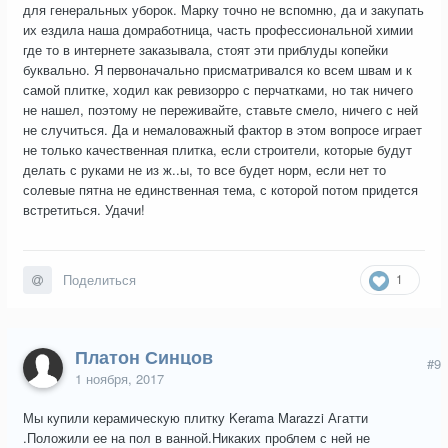
для генеральных уборок. Марку точно не вспомню, да и закупать
их ездила наша домработница, часть профессиональной химии
где то в интернете заказывала, стоят эти приблуды копейки
буквально. Я первоначально присматривался ко всем швам и к
самой плитке, ходил как ревизорро с перчатками, но так ничего
не нашел, поэтому не переживайте, ставьте смело, ничего с ней
не случиться. Да и немаловажный фактор в этом вопросе играет
не только качественная плитка, если строители, которые будут
делать с руками не из ж..ы, то все будет норм, если нет то
солевые пятна не единственная тема, с которой потом придется
встретиться. Удачи!
1
Поделиться
Платон Синцов
#9
1 ноября, 2017
Мы купили керамическую плитку Kerama Marazzi Агатти
.Положили ее на пол в ванной.Никаких проблем с ней не