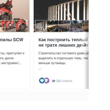
 пилы SCW
Как построить теплый дом,
не тратя лишних денег
сты, приступил к
Строительство гостевого дома решил
ять диски
выделить в отдельную тему, так будет
 инструмент...
меньше путаницы.
...
262 ответа