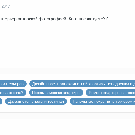
, 2017
нтерьер авторской фотографией. Кого посоветуете??
а интерьеров
Дизайн проект однокомнатной квартиры "из однушки в 
е на стенах?
Перепланировка квартиры
Ремонт квартиры в клас
Дизайн стен спальня-гостиная
Напольные покрытия в торговом 