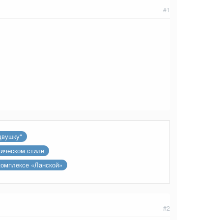
#1
двушку"
сическом стиле
комплексе «Ланской»
#2