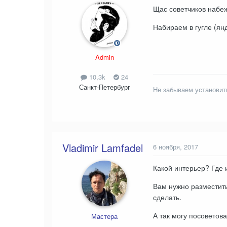
Щас советчиков набеж
Набираем в гугле (ян
Admin
10,3k
24
Санкт-Петербург
Не забываем установит
Vladimir Lamfadel
6 ноября, 2017
Какой интерьер? Где 
Вам нужно разместить
сделать.
А так могу посоветоват
Мастера