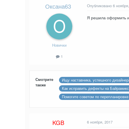
Оксана63
Опубликовано
6 ноября
Я решила оформить и
Новички
1
Смотрите
Ищу наставника, успешного дизайнер
также
Как исправить дефекты на Байрамикс
Помогите советом по перепланировке
KGB
6 ноября, 2017