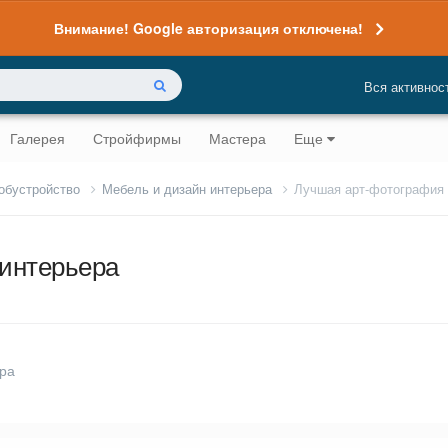
Внимание! Google авторизация отключена!
Вся активнос
Галерея
Стройфирмы
Мастера
Еще
 обустройство
Мебель и дизайн интерьера
Лучшая арт-фотография 
 интерьера
ера