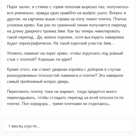
Порог залил, в стяжке с горем пополам вырезал паз, получилось
все ровненько, правда одно правИло на выброс ушло. Вопрос в
другом: на картинке выше справа на полу лежит плитка. Плитка
уложена криво. Как раз по граничной линии получается перепад
на длину дверного проема 3мм. Как бы теперь нивелировать
такой перепад.. Да, можно порожек, хотя выглядеть наверняка
будет порнографически. На такой короткий участок 3мм...
Уложить ламинат на порог криво, чтобы подогнать под ровный
стык с плиткой? Хорошая ли идея?
Кроме этого, как станет дверная коробка с добором в случае
разноуровневых плоскостей ламината и плитки? Это наверное
самый проблемный вопрос-дверь.
Переложить плитку тоже не вариант, тогда придется много
перекладывать, чтобы сгладить перепад на всей плоскости по
плитке. Пол коридора... тремя плитками не отделаюсь..
1 месяц спустя...