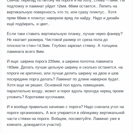
подложку и ламинат уйдет 12мм. 66мм остается.. Лепить на
вертикальную поверхность что то, или сразу плинтус.. Хотя
прям 66мм я плинтус наверное вряд ли найду. Надо и дизайн
ещё подбирать, и цвет..
Если таки ставить вертикальную планку, лучше через фанеру?
Не хватает размера. Чистовой размер от среза пола до
плоскости стен=14,5мм. Глубоко зарезал стяжку. А толщина
ламината всего 8мм.
И еще: ширина порога 235мм, а ширина полотна ламината
193мм. Делать лучше цельную ширину и сколько останется, на
плроге не критично, или лучше делить ширину на двое и шов
посередине порга делать? Ламинат по длине наверное будет.
Хотя еще не решил. Основной пол вдоль помещения,
параллельно входу, может и порог вдоль прохода черещ проем
уложить? Короткими кусочками.
И я вообще правильно начинаю с порога? Надо сначала угол на
пороге организовать. А все упирается в облицовку вертикальной
части стяжки на пороге. Вобщем, посоветуйте. Ламинат уже в
комнате, дожидается участи))