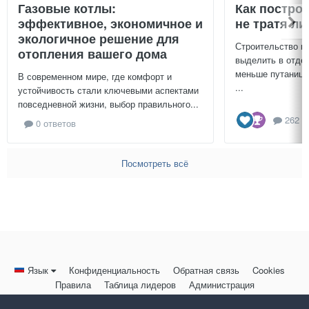
Газовые котлы:
Как постро
эффективное, экономичное и
не тратя л
экологичное решение для
Строительство г
отопления вашего дома
выделить в отдел
меньше путаницы
В современном мире, где комфорт и
...
устойчивость стали ключевыми аспектами
повседневной жизни, выбор правильного...
262 о
0 ответов
Посмотреть всё
Язык
Конфиденциальность
Обратная связь
Cookies
Правила
Таблица лидеров
Администрация
HomeMasters.RU