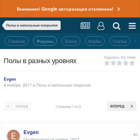
Внимание! Google авторизация отключена!
Полы и напольные покрытия
Главная
Форумы
Блоги
Клубы
Статьи
Оценить эту тему:
Полы в разных уровнях
Evgen
9 ноября, 2017
в
Полы и напольные покрытия
НАЗАД
Страница 1 из 2
ВПЕРЕД
Evgen
#1
Опубликовано
9 ноября, 2017