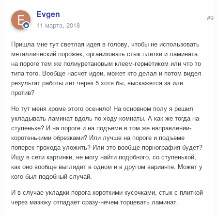
Evgen
#9
11 марта, 2018
Пришла мне тут светлая идея в голову, чтобы не использовать
металлический порожек, организовать стык плитки и ламината
на пороге тем же полиуретановым клеем-герметиком или что то
типа того. Вообще насчет идеи, может кто делал и потом видел
результат работы лет через 5 хотя бы, выскажется за или
против?
Но тут меня кроме этого осенило! На основном полу я решил
укладывать ламинат вдоль по ходу комнаты. А как же тогда на
ступеньке? И на пороге и на подъеме в том же направлении-
коротенькими обрезками? Или лучше на пороге и подъеме
поперек прохода уложить? Или это вообще порнография будет?
Ищу в сети картинки, не могу найти подобного, со ступенькой,
как оно вообще выглядит в одном и в другом варианте. Может у
кого был подобный случай.
И в случае укладки порога короткими кусочками, стык с плиткой
через мазюку отпадает сразу-нечем торцевать ламинат.