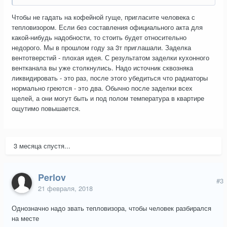
Сейчас на кухне и в спальне установлены от застройщика
Чтобы не гадать на кофейной гуще, пригласите человека с
деревянные окна с двойным стеклопакетом. Я их каждую
тепловизором. Если без составления официального акта для
зиму утепляю, в этом году прогерметил всё, что мог из
какой-нибудь надобности, то стоить будет относительно
щелей. но всё равно есть небольшие дуновенния снизу
недорого. Мы в прошлом году за 3т приглашали. Заделка
окон. Хотя у соседей практически тоже самое, но дома всё
вентотверстий - плохая идея. С результатом заделки кухонного
равно тепло. А я мучаюсь от холода.
вентканала вы уже столкнулись. Надо источник сквозняка
ликвидировать - это раз, после этого убедиться что радиаторы
В гостиной окна заменил на новые пластиковые. но теплее
нормально греются - это два. Обычно после заделки всех
стало лишь на 1 градус.
щелей, а они могут быть и под полом температура в квартире
К слову в квартире поддерживается температура в районе
ощутимо повышается.
22 градусов. Но все равно холодно.
Начал думать, что проблема в сильной вентиляции.
Санузел у меня раздельный, и в туалете холоднее всего.
3 месяца спустя...
Во время недавнего ремонта поменял все межкомнатные
двери, и тут допустил одну ошибку - дверь в туалет
Perlov
установили буквой "П", и внизу теперь щель, и я чувствую
#3
21 февраля, 2018
как туда тянет сильно воздух.
Также раньше вентиляция прям гудела на кухне, но я
Однозначно надо звать тепловизора, чтобы человек разбирался
установил решетку со шторками и перекрыл ее, теперь там
на месте
не дует, но все запахи с кухни теперь концентрируются в