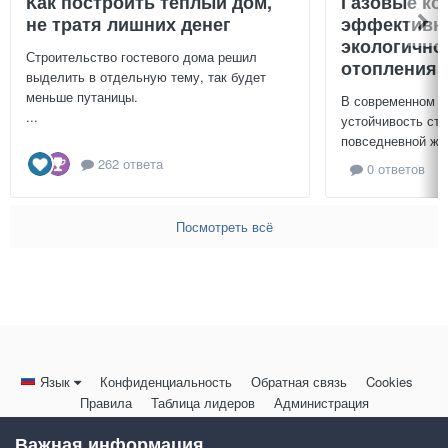
Как построить теплый дом,
Газовые ко
не тратя лишних денег
эффективно
экологично
Строительство гостевого дома решил
отопления 
выделить в отдельную тему, так будет
меньше путаницы.
В современном м
...
устойчивость ст
повседневной жиз
262 ответа
0 ответов
Посмотреть всё
Язык
Конфиденциальность
Обратная связь
Cookies
Правила
Таблица лидеров
Администрация
HomeMasters.RU
Важная информация
Powered by Invision Community