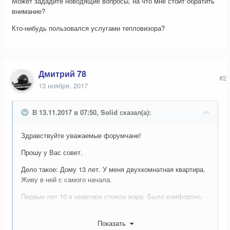
Может зададите новодящие вопросы, на что мне стоит обратить
внимание?
Кто-нибудь пользовался услугами тепловизора?
Дмитрий 78
#2
13 ноября, 2017
В 13.11.2017 в 07:50, Solid сказал(а):
Здравствуйте уважаемые форумчане!
Прошу у Вас совет.
Дело такое: Дому 13 лет. У меня двухкомнатная квартира.
Живу в ней с самого начала.
Первые лет 10 в квартире стояла жара. Было комфортно,
зимой спал с открытыми форточками.
Показать
Последние годы мучаюсь, особенно зимой, от холода.