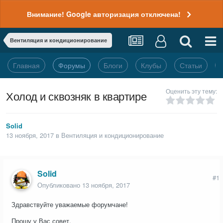
Внимание! Google авторизация отключена!
Вентиляция и кондиционирование
Главная
Форумы
Блоги
Клубы
Статьи
Оценить эту тему:
Холод и сквозняк в квартире
Solid
13 ноября, 2017
в
Вентиляция и кондиционирование
Solid
#1
Опубликовано
13 ноября, 2017
Здравствуйте уважаемые форумчане!
Прошу у Вас совет.