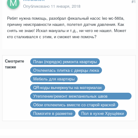
#1
Опубликовано
11 января, 2018
Ребят нужна помощь, разобрал фекальный насос leo wc-560a,
причину неисправности нашел, полетел датчик давления. Как
снять не знаю! Искал мануалы и т.д., ни чего не нашел. Может
кто сталкивался с этим, и сможет мне помочь?
Смотрите
План (порядок) ремонта квартиры
также
Отклеилась плитка с дверцы люка
Мебель для квартиры
QR-коды вычеркнуты на материалах
Утепление/ремонт межпанельных швов
ограждающей стены, квартира п44т последний
Обои отклеились вместе со старой краской
этаж
Помогите в разметке
Пол в кухне Хрущёвки