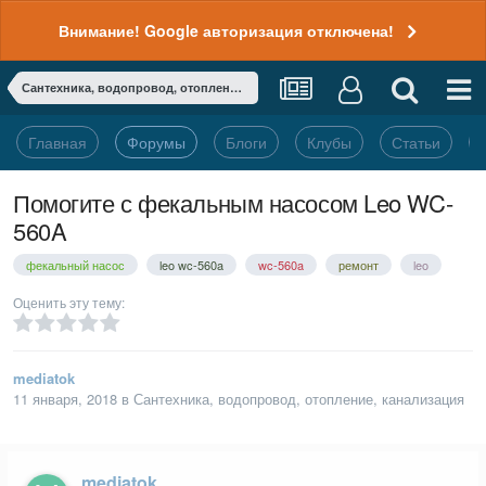
Внимание! Google авторизация отключена!
Сантехника, водопровод, отопление, канализация
Главная
Форумы
Блоги
Клубы
Статьи
Помогите с фекальным насосом Leo WC-
560A
фекальный насос
leo wc-560a
wc-560a
ремонт
leo
Оценить эту тему:
mediatok
11 января, 2018
в
Сантехника, водопровод, отопление, канализация
mediatok