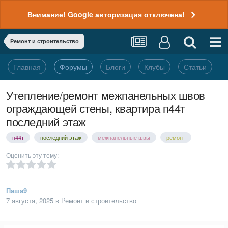
Внимание! Google авторизация отключена!
Ремонт и строительство
Главная
Форумы
Блоги
Клубы
Статьи
Утепление/ремонт межпанельных швов
ограждающей стены, квартира п44т
последний этаж
п44т
последний этаж
межпанельные швы
ремонт
Оценить эту тему:
Паша9
7 августа, 2025
в
Ремонт и строительство