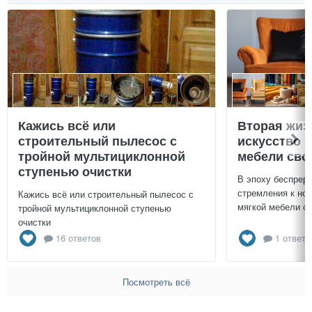
Кажись всё или
Вторая жиз
строительный пылесос с
искусство 
тройной мультициклонной
мебели сво
ступенью очистки
В эпоху беспреры
стремления к нов
Кажись всё или строительный пылесос с
мягкой мебели св
тройной мультициклонной ступенью
очистки
16 ответов
1 ответ
Посмотреть всё