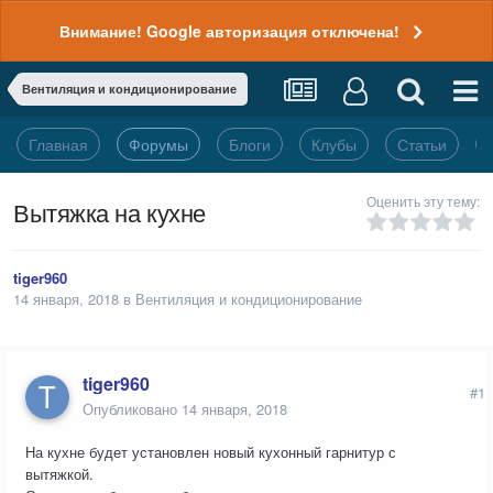
Внимание! Google авторизация отключена!
Вентиляция и кондиционирование
Главная
Форумы
Блоги
Клубы
Статьи
Оценить эту тему:
Вытяжка на кухне
tiger960
14 января, 2018
в
Вентиляция и кондиционирование
tiger960
#1
Опубликовано
14 января, 2018
На кухне будет установлен новый кухонный гарнитур с
вытяжкой.