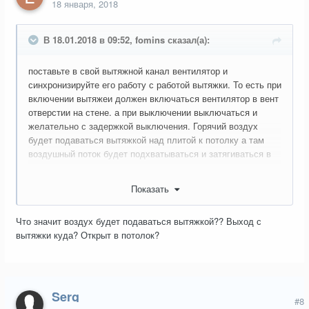
18 января, 2018
В 18.01.2018 в 09:52, fomins сказал(а):
поставьте в свой вытяжной канал вентилятор и
синхронизируйте его работу с работой вытяжки. То есть при
включении вытяжеи должен включаться вентилятор в вент
отверстии на стене. а при выключении выключаться и
желательно с задержкой выключения. Горячий воздух
будет подаваться вытяжкой над плитой к потолку а там
воздушный поток будет подхватываться и затягиваться в
вент отверсие принудительно при помощи настенного
вентилятора.
Показать
Или просто поставьте решётку с обратным клапаном и
двумя разделёнными отверстиями в ваше вент отверстие и
Что значит воздух будет подаваться вытяжкой?? Выход с
к одному из них, к тому что без клапана, подсоедините
вытяжки куда? Открыт в потолок?
вытяжку
Serg
#8