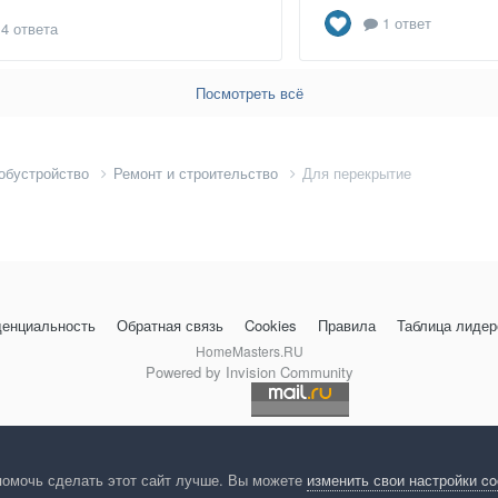
1 ответ
4 ответа
Посмотреть всё
 обустройство
Ремонт и строительство
Для перекрытие
енциальность
Обратная связь
Cookies
Правила
Таблица лидер
HomeMasters.RU
Powered by Invision Community
помочь сделать этот сайт лучше. Вы можете
изменить свои настройки c