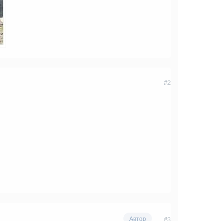
#2
#3
Автор