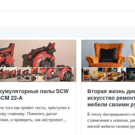
кумуляторные пилы SCW
Вторая жизнь ди
SCM 22-A
искусство ремон
мебели своими р
ле того как провёл тесты, приступил к
ому главному. Поменять диски
В эпоху беспрерывного п
тами, и проверить, как инструмент...
стремления к новизне, ре
мягкой мебели своими рук