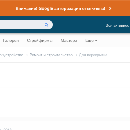
Внимание! Google авторизация отключена!
Вся активнос
Галерея
Стройфирмы
Мастера
Еще
 обустройство
Ремонт и строительство
Для перекрытие
я, 2018