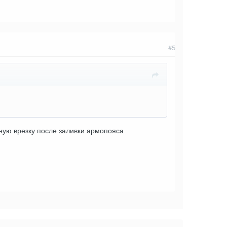
#5
ную врезку после заливки армопояса