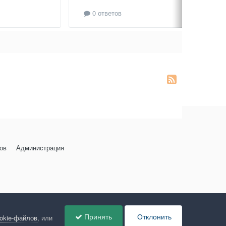
0 ответов
ов
Администрация
Принять
Отклонить
ookie-файлов
, или