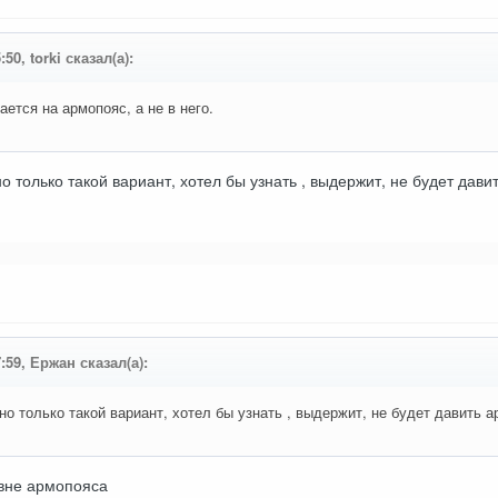
:50, torki сказал(а):
ется на армопояс, а не в него.
о только такой вариант, хотел бы узнать , выдержит, не будет дав
7:59, Ержан сказал(а):
но только такой вариант, хотел бы узнать , выдержит, не будет давить 
овне армопояса