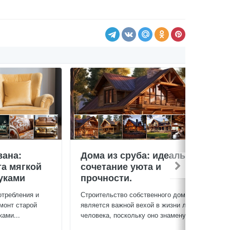
вана:
Дома из сруба: идеальное
та мягкой
сочетание уюта и
уками
прочности.
отребления и
Строительство собственного дома
монт старой
является важной вехой в жизни любого
ами...
человека, поскольку оно знаменует...