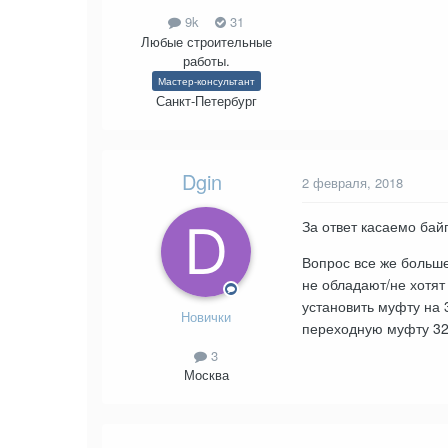
9k
31
Любые строительные
работы.
Мастер-консультант
Санкт-Петербург
Dgin
2 февраля, 2018
За ответ касаемо бай
Вопрос все же больше
не обладают/не хотя
установить муфту на 
Новички
переходную муфту 32*
3
Москва