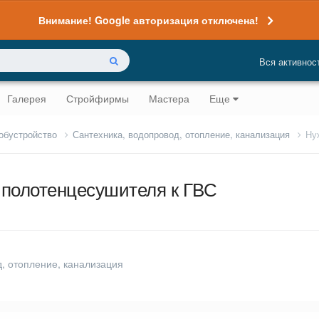
Внимание! Google авторизация отключена!
Вся активнос
Галерея
Стройфирмы
Мастера
Еще
 обустройство
Сантехника, водопровод, отопление, канализация
Ну
 полотенцесушителя к ГВС
, отопление, канализация