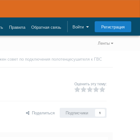
Регистрация
Войти
ть
Правила
Обратная связь
Ленты
жен совет по подключения полотенцесушителя к ГВС
Оценить эту тему:
Поделиться
Подписчики
1