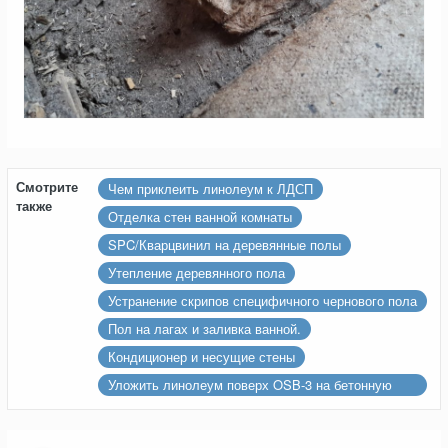
Смотрите
Чем приклеить линолеум к ЛДСП
также
Отделка стен ванной комнаты
SPC/Кварцвинил на деревянные полы
Утепление деревянного пола
Устранение скрипов специфичного чернового пола
Пол на лагах и заливка ванной.
Кондиционер и несущие стены
Уложить линолеум поверх OSB-3 на бетонную
стяжку...