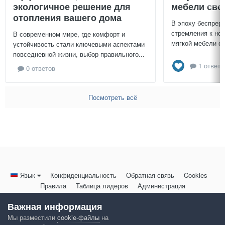
экологичное решение для
мебели сво
отопления вашего дома
В эпоху беспреры
стремления к нов
В современном мире, где комфорт и
мягкой мебели св
устойчивость стали ключевыми аспектами
повседневной жизни, выбор правильного...
1 ответ
0 ответов
Посмотреть всё
Язык
Конфиденциальность
Обратная связь
Cookies
Правила
Таблица лидеров
Администрация
HomeMasters.RU
Важная информация
Powered by Invision Community
Мы разместили
cookie-файлы
на