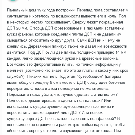
Панельный дом 1972 года постройки. Перепад пола составляет 4
сантиметра и хотелось по возможности вывести его в ноль. Пол
в некоторых местах поскрипывает. Сверху лежит покрашенная
ДСП 20 мм. С торца ДСП фрезерованы и в паз были вставлены
куски фанеры, которые соединяли плиты ДСП и не давали им
смещаться относительно друг друга. Сами ДСП ни к чему не
крепились. Деревянный плинтус также не давал им возможности
двигаться. Под ДСП были две плиты, толщиной примерно 14 мм
каждая, легко разделяющиеся рукой на древесные волокна.
Возможно это фибролитовые плиты, но точной информации у
меня нет (возможно кто знает что это за плиты и какой у них срок
службы?). Никаких лаг нет. Под этим "бутербродом" (который
имеет общую толщину 5 см вместе с ДСП) сразу идёт бетонное
перекрытие. Стяжка в этом помещении не желательна.
Подскажите пожалуйста, что лучше сделать с этим полом?
Полностью демонтировать и сделать пол на лагах? Или
использовать существующие шумоизоляционные плиты и
перестелить только верхний лист ДСП? Или поверх
существующего ДСП попытаться выровнять пол фанерой? В
цене сильно не ограничен и рассмотрю любые варианты, чтобы
обеспечить хорошую тепло- и звукоизоляцию этого пола. При