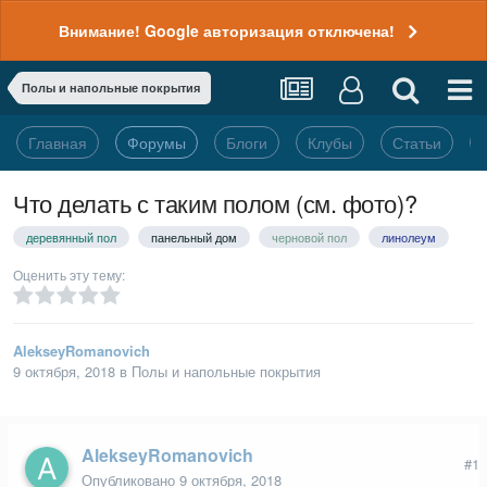
Внимание! Google авторизация отключена!
Полы и напольные покрытия
Главная
Форумы
Блоги
Клубы
Статьи
Что делать с таким полом (см. фото)?
деревянный пол
панельный дом
черновой пол
линолеум
Оценить эту тему:
AlekseyRomanovich
9 октября, 2018
в
Полы и напольные покрытия
AlekseyRomanovich
#1
Опубликовано
9 октября, 2018