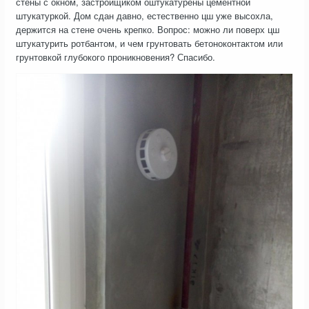
стены с окном, застройщиком оштукатурены цементной
штукатуркой. Дом сдан давно, естественно цш уже высохла,
держится на стене очень крепко. Вопрос: можно ли поверх цш
штукатурить ротбантом, и чем грунтовать бетоноконтактом или
грунтовкой глубокого проникновения? Спасибо.