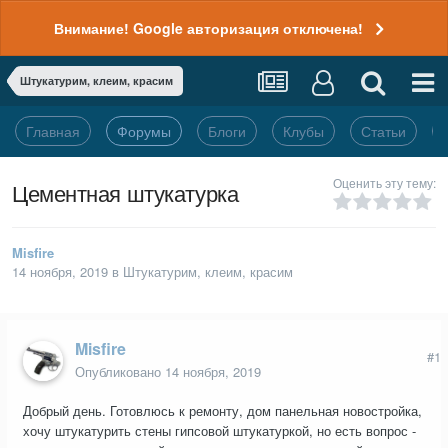
Внимание! Google авторизация отключена!
Штукатурим, клеим, красим
Главная
Форумы
Блоги
Клубы
Статьи
Оценить эту тему:
Цементная штукатурка
Misfire
14 ноября, 2019
в
Штукатурим, клеим, красим
Misfire
#1
Опубликовано
14 ноября, 2019
Добрый день. Готовлюсь к ремонту, дом панельная новостройка,
хочу штукатурить стены гипсовой штукатуркой, но есть вопрос -