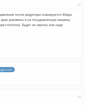
#1
 давление после редуктора планируется 4бара
а кран раковины и на посудомоечную машину,
рез потолок). Будет ли хватать или надо
да и п/с
#2