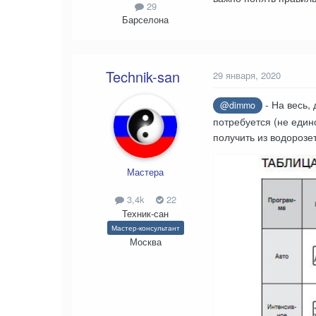
29
Барселона
Technik-san
29 января, 2020
- На весь,
@dimmo
потребуется (не един
получить из водорозет
Мастера
3,4k
22
Техник-сан
Мастер-консультант
Москва