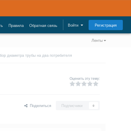
Регистрация
Войти
ть
Правила
Обратная связь
Ленты
бор диаметра трубы на два потребителя
Оценить эту тему:
Поделиться
Подписчики
0