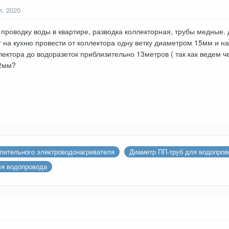
я, 2020
проводку воды в квартире, разводка коллекторная, трубы медные.
 на кухню провести от коллектора одну ветку диаметром 15мм и н
лектора до водоразеток приблизительно 13метров ( так как ведем че
2мм?
пительного электроводонагревателя
Диаметр ПП-труб для водопрово
ля водопровода