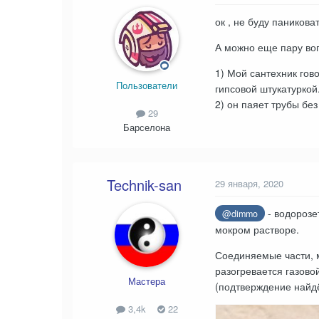
ок , не буду паниковат
А можно еще пару во
1) Мой сантехник гов
Пользователи
гипсовой штукатуркой
2) он паяет трубы без
29
Барселона
Technik-san
29 января, 2020
- водорозе
@dimmo
мокром растворе.
Соединяемые части, м
разогревается газово
Мастера
(подтверждение найдё
3,4k
22