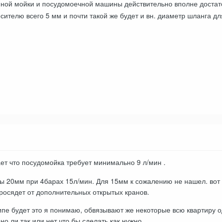
нной мойки и посудомоечной машины действительно вполне достат
есителю всего 5 мм и почти такой же будет и вн. диаметр шланга д
т что посудомойка требует минимально 9 л/мин .
ы 20мм при 4барах 15л/мин. Для 15мм к сожалению не нашел. вот 
росядет от дополнительных открытых кранов.
ипе будет это я понимаю, обвязывают же некоторые всю квартиру о
о ли так или нет что бы сделать как нужно.