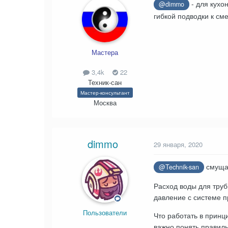
- для кухо
@dimmo
гибкой подводки к см
Мастера
3,4k
22
Техник-сан
Мастер-консультант
Москва
dimmo
29 января, 2020
смущае
@Technik-san
Расход воды для труб
давление с системе п
Пользователи
Что работать в принц
важно понять правильн