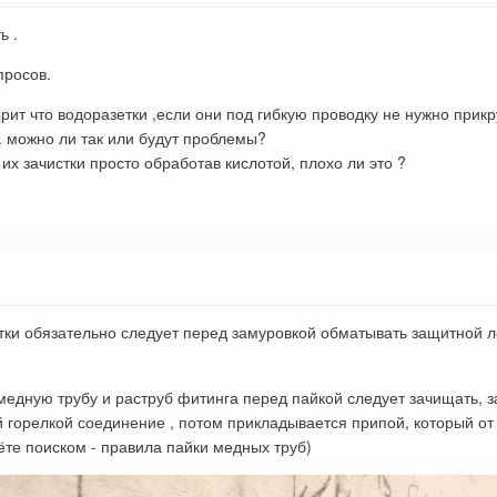
ь .
просов.
орит что водоразетки ,если они под гибкую проводку не нужно прикр
. можно ли так или будут проблемы?
 их зачистки просто обработав кислотой, плохо ли это ?
тки обязательно следует перед замуровкой обматывать защитной ле
едную трубу и раструб фитинга перед пайкой следует зачищать, з
й горелкой соединение , потом прикладывается припой, который от 
те поиском - правила пайки медных труб)