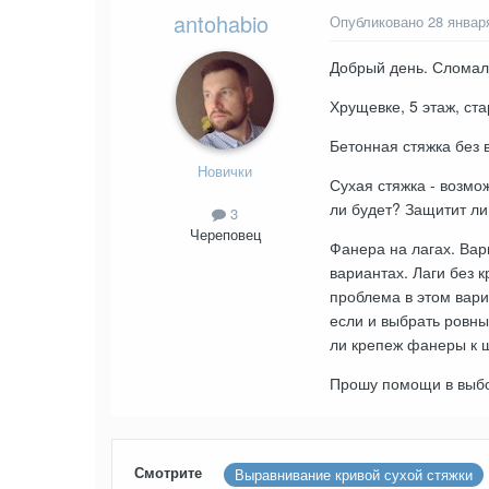
antohabio
Опубликовано
28 январ
Добрый день. Сломал 
Хрущевке, 5 этаж, ста
Бетонная стяжка без 
Новички
Сухая стяжка - возмо
ли будет? Защитит ли
3
Череповец
Фанера на лагах. Вар
вариантах. Лаги без к
проблема в этом вариа
если и выбрать ровны
ли крепеж фанеры к ш
Прошу помощи в выб
Смотрите
Выравнивание кривой сухой стяжки