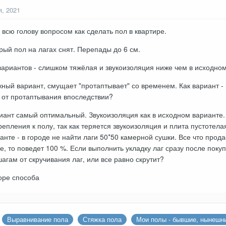
я, 2021
всю голову вопросом как сделать пол в квартире.
рый пол на лагах снят. Перепады до 6 см.
вариантов - слишком тяжёлая и звукоизоляция ниже чем в исходном
жный вариант, смущает "протаптывает" со временем. Как вариант 
 от протаптывания впоследствии?
иант самый оптимальный. Звукоизоляция как в исходном варианте.
репления к полу, так как теряется звукоизоляция и плита пустотел
нте - в городе не найти лаги 50*50 камерной сушки. Все что прода
е, то поведет 100 %. Если выполнить укладку лаг сразу после поку
агам от скручивания лаг, или все равно скрутит?
оре способа
Выравнивание пола
Стяжка пола
Мои полы - бывшие, нынешн