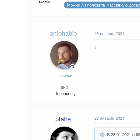
также
Можно ли положить массивную доску 
antohabio
28 января, 2021
?
Новички
3
Череповец
ptaha
28 января, 2021
В 28.01.2021 в 08