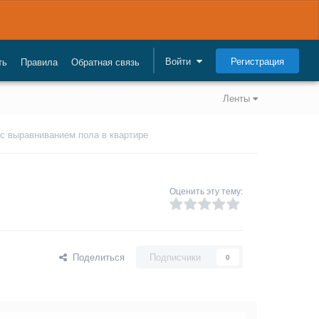
Регистрация
Войти
ть
Правила
Обратная связь
Ленты
с выравниванием пола в квартире
Оценить эту тему:
Поделиться
Подписчики
0