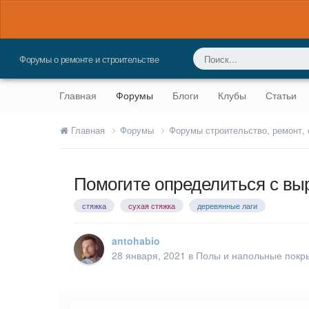
Форумы о ремонте и строительстве
Главная
Форумы
Блоги
Клубы
Статьи
Главная
Форумы
Форумы строительство, ремонт,
Помогите определиться с вы
стяжка
сухая стяжка
деревянные лаги
antohabio
28 января, 2021
в
Полы и напольные покр