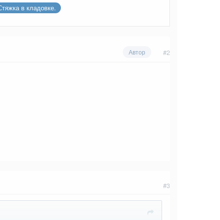
Стяжка в кладовке.
#2
Автор
#3