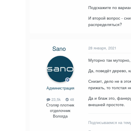
Подскажите по вариан
И второй вопрос - сн
распределяться?
Sano
28 января, 2021
Муторно так муторно,
Да, поведёт дерево, ка
Снизит, дело не в эт
прижать, то толстая н
Администрация
Да и блаж это, фанер
23,5k
48
внешней простоте.
Столяр плотник
отделочник
Вологда
Подписываемся на тему