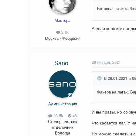
Бетонная стяжка без
Мастера
А если керамзит под
2,8k
Москва - Феодосия
Sano
28 января, 2021
В 28.01.2021 в 08
Фанера на лагах. Ва
Администрация
И вы правы, но со зв
23,5k
48
Столяр плотник
Что касается лаг. У н
отделочник
Вологда
Но можно сделать и 