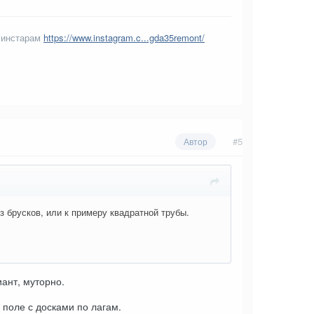
 инстарам
https://www.instagram.c...gda35remont/
#5
Автор
з брусков, или к примеру квадратной трубы.
иант, муторно.
 поле с досками по лагам.