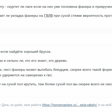
ту - скуртит ли лаги если на них уже положена фанера и прикруче
изит ли укладка фанеры на
ГВЛВ
при сухой стяжке вероятность про
 если найдёте хороший брусок.
к и сильно ли, кто его знает, это дерево.
ом, лист фанеры может выгибать блюдцем, скорее всего такой фор
е удержится на саморезах к гвл.
у на сухой пол крутить, тем более сухой пол вы скорее всего не с
 День за днём, моя работа
https://homemasters.ru/...esta-raboty/
и на мой