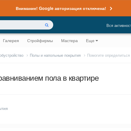
Внимание! Google авторизация отключена!
Вся активнос
Галерея
Стройфирмы
Мастера
Еще
 обустройство
Полы и напольные покрытия
Помогите определиться 
равниванием пола в квартире
ытия