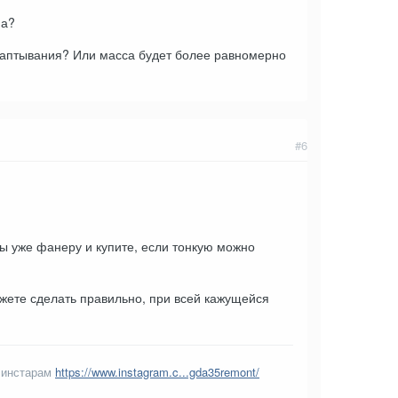
на?
таптывания? Или масса будет более равномерно
#6
мы уже фанеру и купите, если тонкую можно
можете сделать правильно, при всей кажущейся
 инстарам
https://www.instagram.c...gda35remont/