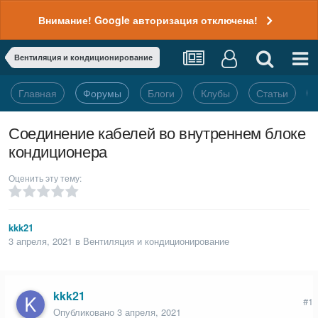
Внимание! Google авторизация отключена!
Вентиляция и кондиционирование
Главная
Форумы
Блоги
Клубы
Статьи
Соединение кабелей во внутреннем блоке
кондиционера
Оценить эту тему:
kkk21
3 апреля, 2021
в
Вентиляция и кондиционирование
kkk21
#1
Опубликовано
3 апреля, 2021