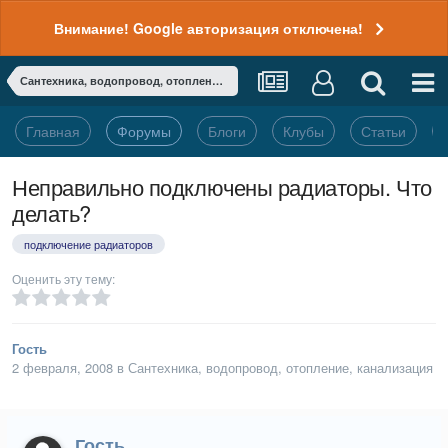
Внимание! Google авторизация отключена!
Сантехника, водопровод, отопление, канализация
Главная
Форумы
Блоги
Клубы
Статьи
Неправильно подключены радиаторы. Что
делать?
подключение радиаторов
Оценить эту тему:
Гость
2 февраля, 2008
в
Сантехника, водопровод, отопление, канализация
Гость