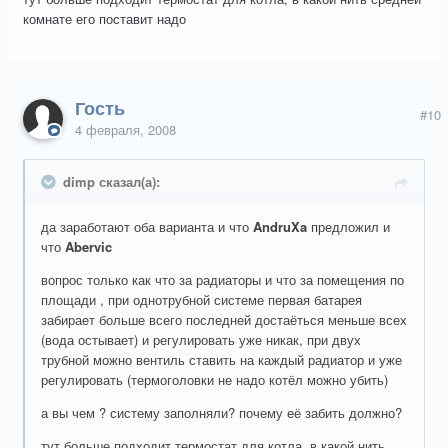
комнате его поставит надо
Гость
#10
4 февраля, 2008
dimp сказал(а):
да заработают оба варианта и что
AndruXa
предложил и
что
Abervic
вопрос только как что за радиаторы и что за помещения по
площади , при однотрубной системе первая батарея
забирает больше всего последней достаёться меньше всех
(вода остывает) и регулировать уже никак, при двух
трубной можно вентиль ставить на каждый радиатор и уже
регулировать (термоголовки не надо котёл можно убить)
а вы чем ? систему заполняли? почему её забить должно?
тут больше подходит термостат для котла, в какой нить