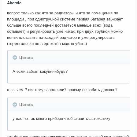
Abervic
вопрос только как что за радиаторы и что за помещения по
площади , при однотрубной системе первая батарея забирает
больше всего последней достаёться меньше всех (вода
остывает) и регулировать уже никак, при двух трубной можно
вентиль ставить на каждый радиатор и уже регулировать
(термоголовки не надо котёл можно убить)
Цитата
А если забьет какую-нибудь?
а вы чем ? систему заполняли? почему её забить должно?
Цитата
у вас не так много приборв чтоб ставить автоматику
тут больше подходит термостат для котла, в какой нить средней