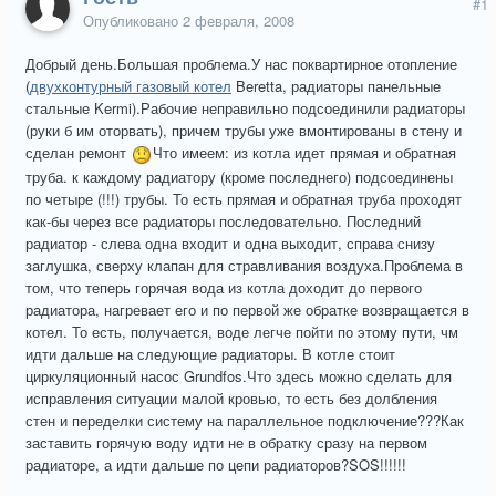
#1
Опубликовано
2 февраля, 2008
Добрый день.Большая проблема.У нас поквартирное отопление
(
двухконтурный газовый котел
Beretta, радиаторы панельные
стальные Kermi).Рабочие неправильно подсоединили радиаторы
(руки б им оторвать), причем трубы уже вмонтированы в стену и
сделан ремонт
Что имеем: из котла идет прямая и обратная
труба. к каждому радиатору (кроме последнего) подсоединены
по четыре (!!!) трубы. То есть прямая и обратная труба проходят
как-бы через все радиаторы последовательно. Последний
радиатор - слева одна входит и одна выходит, справа снизу
заглушка, сверху клапан для стравливания воздуха.Проблема в
том, что теперь горячая вода из котла доходит до первого
радиатора, нагревает его и по первой же обратке возвращается в
котел. То есть, получается, воде легче пойти по этому пути, чм
идти дальше на следующие радиаторы. В котле стоит
циркуляционный насос Grundfos.Что здесь можно сделать для
исправления ситуации малой кровью, то есть без долбления
стен и переделки систему на параллельное подключение???Как
заставить горячую воду идти не в обратку сразу на первом
радиаторе, а идти дальше по цепи радиаторов?SOS!!!!!!