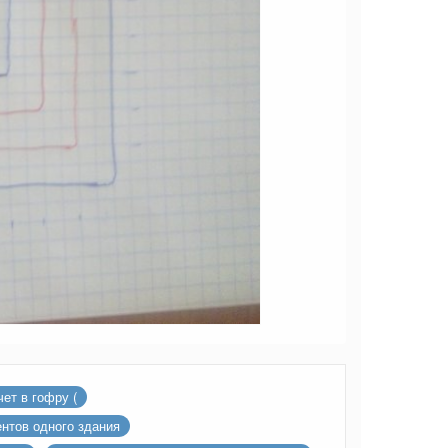
чет в гофру (
нтов одного здания