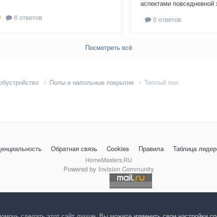
аспектами повседневной ж
6 ответов
0 ответов
Посмотреть всё
 обустройство
Полы и напольные покрытия
Теплый пол
енциальность
Обратная связь
Cookies
Правила
Таблица лидер
HomeMasters.RU
Powered by Invision Community
помочь сделать этот сайт лучше. Вы можете
изменить свои настройки c