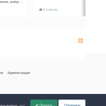
изни, выбор...
0 ответов
ов
Администрация
Принять
Отклонить
ookie-файлов
, или