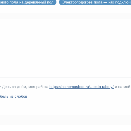
вного пола на деревянный пол
Электроподогрев пола — как подключ
 День за днём, моя работа
https://homemasters.ru/...esta-raboty/
и на мой
бель из слэбов