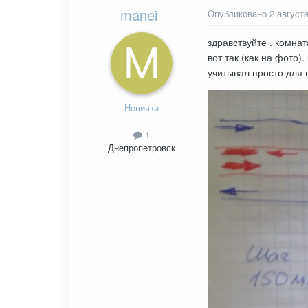
manei
Опубликовано
2 августа
здравствуйте . комна
вот так (как на фото
учитывал просто для н
Новички
1
Днепропетровск