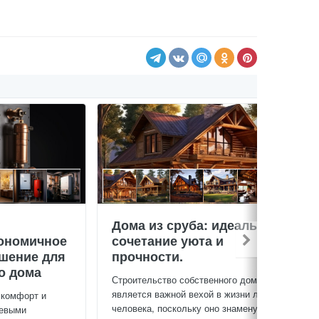
Дома из сруба: идеальное
ономичное
сочетание уюта и
ешение для
прочности.
о дома
Строительство собственного дома
является важной вехой в жизни любого
 комфорт и
человека, поскольку оно знаменует...
чевыми