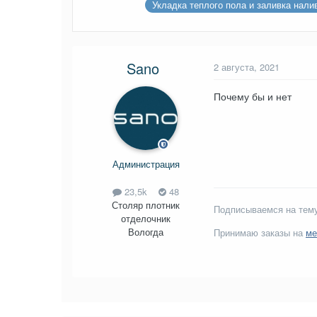
Укладка теплого пола и заливка нали
Sano
2 августа, 2021
Почему бы и нет
Администрация
23,5k
48
Столяр плотник
Подписываемся на тему
отделочник
Вологда
Принимаю заказы на
ме