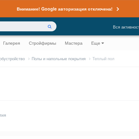
Внимание! Google авторизация отключена!
Вся активнос
Галерея
Стройфирмы
Мастера
Еще
 обустройство
Полы и напольные покрытия
Теплый пол
тия