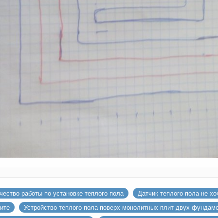
чество работы по установке теплого пола
Датчик теплого пола не хо
ите
Устройство теплого пола поверх монолитных плит двух фундаме