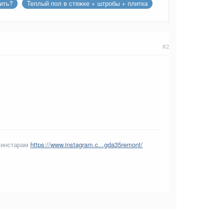
ить?
Теплый пол в стяжке + штробы + плитка
#2
 инстарам
https://www.instagram.c...gda35remont/