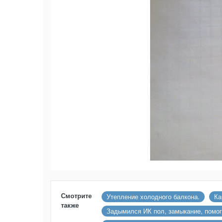
Смотрите
Утепление холодного балкона.
Ка
также
Задымился ИК пол, замыкание, помог