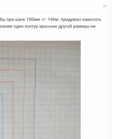
#1
рубы при шаге 150мм +/- 140м. придумал намотать
то синим один контур красным другой рамеры не