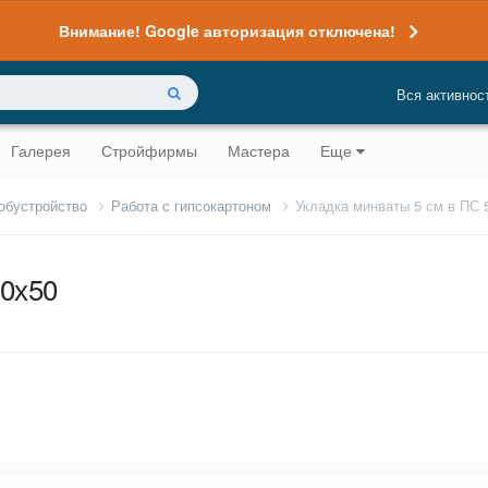
Внимание! Google авторизация отключена!
Вся активнос
Галерея
Стройфирмы
Мастера
Еще
 обустройство
Работа с гипсокартоном
Укладка минваты 5 см в ПС 
50х50