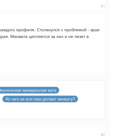
#1
каждого профиля. Столкнулся с проблемой - края
рая. Минвата цепляется за них и не лезет в
кологичная минеральная вата
Из чего ее все-таки делают минвату?
#2