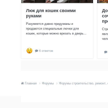
Люк для кошек своими
До
руками
со
пр
Разумеется давно придуманы и
продаются специальные лючки для
Стр
кошек, которые можно врезать в дверь...
явл
чел
6 ответов
Главная
Форумы
Форумы строительство, ремонт,