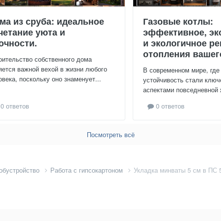
ма из сруба: идеальное
Газовые котлы:
четание уюта и
эффективное, эк
очности.
и экологичное р
отопления вашег
оительство собственного дома
яется важной вехой в жизни любого
В современном мире, где
овека, поскольку оно знаменует...
устойчивость стали клю
аспектами повседневной ж
0 ответов
0 ответов
Посмотреть всё
 обустройство
Работа с гипсокартоном
Укладка минваты 5 см в ПС 