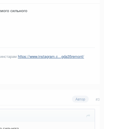
самого сильного
 инстарам
https://www.instagram.c...gda35remont/
#3
Автор
го сильного