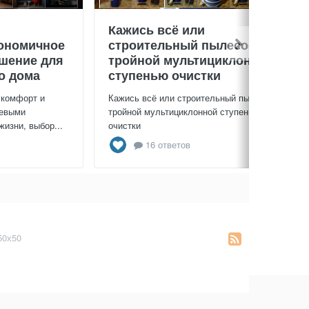
Кажись всё или
ономичное
строительный пылесос с
ешение для
тройной мультициклонной
о дома
ступенью очистки
 комфорт и
Кажись всё или строительный пылесос с
чевыми
тройной мультициклонной ступенью
изни, выбор...
очистки
16 ответов
50х50