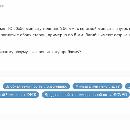
022
я ПС 50х50 минвату толщиной 50 мм. с вставкой минваты внутрь 
загнуты с обоих сторон, примерно по 5 мм. Загибы имеют острые к
вному разуму - как решить эту проблему?
Злобная тема про теплоизоляцию.
Минвата или пенопласт?
Э
дный Чемпионат СФТК
Вредные свойства минеральной ваты ISOVER