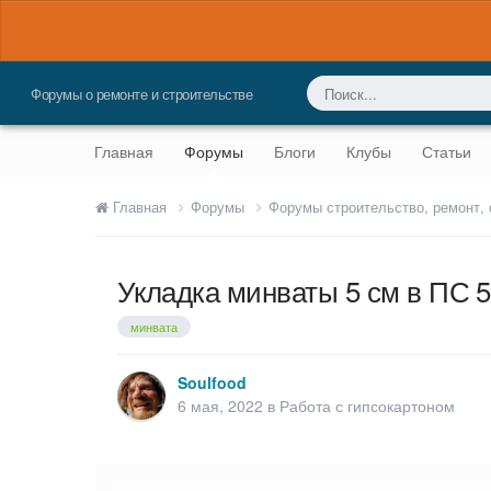
Форумы о ремонте и строительстве
Главная
Форумы
Блоги
Клубы
Статьи
Главная
Форумы
Форумы строительство, ремонт,
Укладка минваты 5 см в ПС 
минвата
Soulfood
6 мая, 2022
в
Работа с гипсокартоном