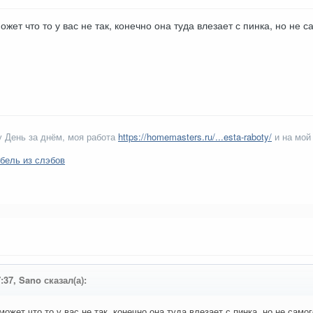
ожет что то у вас не так, конечно она туда влезает с пинка, но не 
 День за днём, моя работа
https://homemasters.ru/...esta-raboty/
и на мой
бель из слэбов
:37, Sano сказал(а):
может что то у вас не так, конечно она туда влезает с пинка, но не само