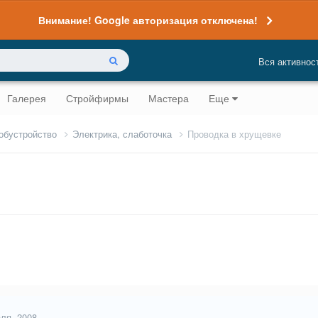
Внимание! Google авторизация отключена!
Вся активнос
Галерея
Стройфирмы
Мастера
Еще
 обустройство
Электрика, слаботочка
Проводка в хрущевке
ля, 2008