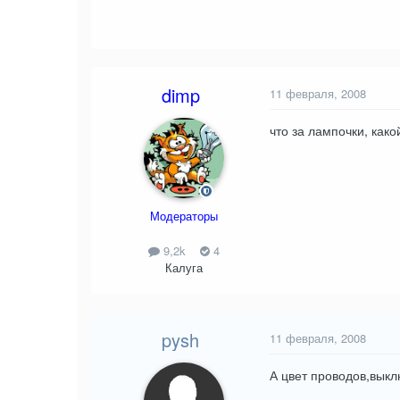
dimp
11 февраля, 2008
что за лампочки, как
Модераторы
9,2k
4
Калуга
pysh
11 февраля, 2008
А цвет проводов,вык