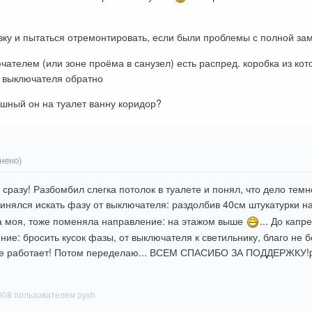
овку и пытаться отремонтировать, если были проблемы с полной з
чателем (или зоне проёма в санузел) есть распред. коробка из ко
е выключателя обратно
шный он на туалет ванну коридор?
нено)
сразу! Разбомбил слегка потолок в туалете и понял, что дело темн
ринялся искать фазу от выключателя: раздолбив 40см штукатурки 
за моя, тоже поменяла направление: на этажом выше
... До кап
е: бросить кусок фазы, от выключателя к светильнику, благо не бо
се работает! Потом переделаю... ВСЕМ СПАСИБО ЗА ПОДДЕРЖКУ!p.s.
008
пользователем pysh