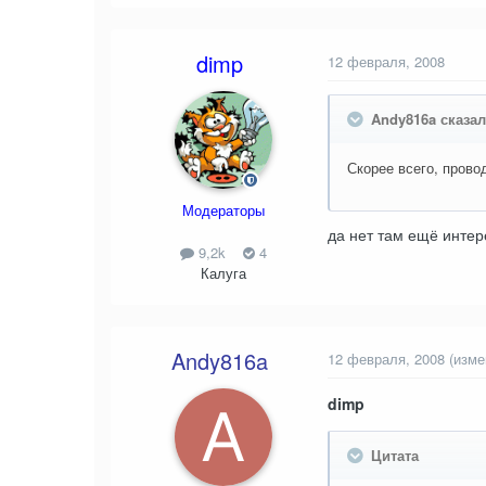
dimp
12 февраля, 2008
Andy816a сказал(
Скорее всего, прово
Модераторы
да нет там ещё интер
9,2k
4
Калуга
Andy816a
12 февраля, 2008
(изме
dimp
Цитата