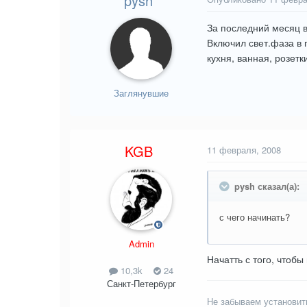
pysh
За последний месяц в 
Включил свет.фаза в 
кухня, ванная, розетк
Заглянувшие
KGB
11 февраля, 2008
pysh сказал(а):
с чего начинать?
Admin
Начатть с того, чтоб
10,3k
24
Санкт-Петербург
Не забываем установит