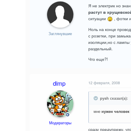
Я не электрик но зна
растут в хрущевско
ситуации
, фотки 
Ноль на конце провод
Заглянувшие
с розетки, при замыка
изоляции,но с лампы 
раздельный.
Что еще?!
dimp
12 февраля, 2008
pysh сказал(а):
мне
нужен человек 
Модераторы
сразу предупрежу, чт