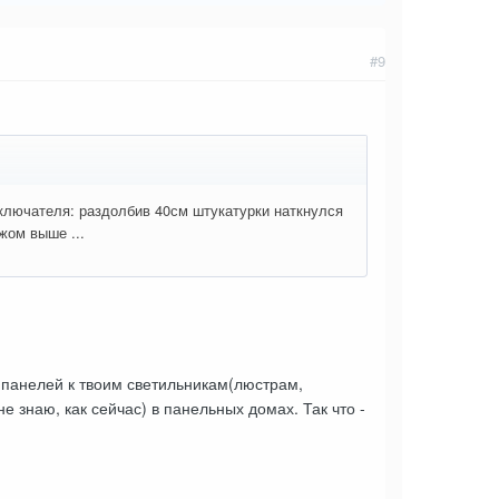
#9
ыключателя: раздолбив 40см штукатурки наткнулся
жом выше ...
:
 панелей к твоим светильникам(люстрам,
е знаю, как сейчас) в панельных домах. Так что -