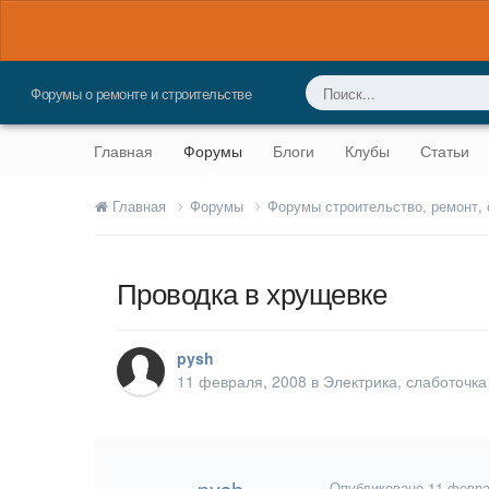
Форумы о ремонте и строительстве
Главная
Форумы
Блоги
Клубы
Статьи
Главная
Форумы
Форумы строительство, ремонт,
Проводка в хрущевке
pysh
11 февраля, 2008
в
Электрика, слаботочка
Опубликовано
11 февра