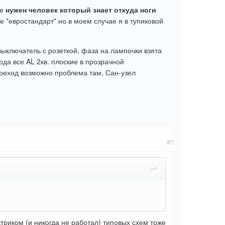
не
нужен человек который знает откуда ноги
е "евростандарт" но в моем случае я в тупиковой
выключатель с розеткой, фаза на лампочки взята
ода все AL 2кв. плоские в прозрачной
переход возможно проблема там, Сан-узел
#7
триком (и никогда не работал) типовых схем тоже