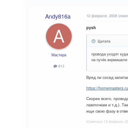
Andy816a
12 февраля, 2008
(изме
pysh
Цитата
провода уходят куда
Мастера
на пучёк вермишели 
813
Вряд ли сосед запита
https://homemasters.ru
Скорее всего, провод
лампочкам и т.д.). Та
ищи свою фазу в отве
Изменено
12 февраля, 2