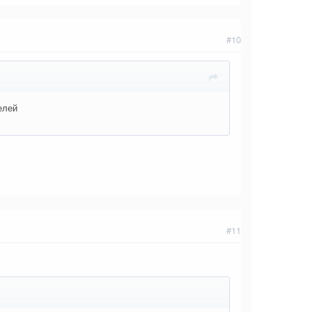
#10
елей
#11