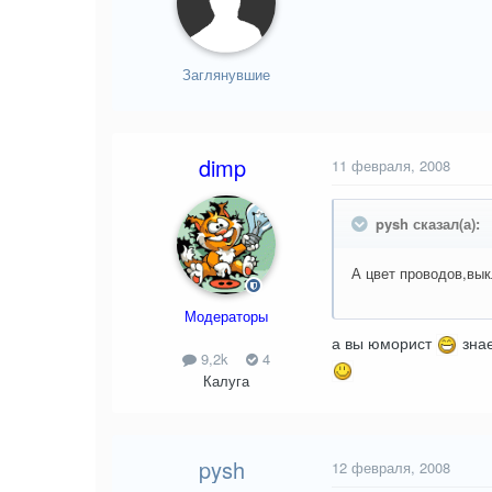
Заглянувшие
dimp
11 февраля, 2008
pysh сказал(а):
А цвет проводов,вы
Модераторы
а вы юморист
знае
9,2k
4
Калуга
pysh
12 февраля, 2008