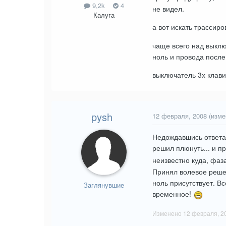
9,2k
4
не видел.
Калуга
а вот искать трассир
чаще всего над выклю
ноль и провода посл
выключатель 3х клави
pysh
12 февраля, 2008
(изме
Недождавшись ответа 
решил плюнуть... и п
неизвестно куда, фа
Принял волевое решени
ноль присутствует. В
Заглянувшие
временное!
Изменено
12 февраля, 2