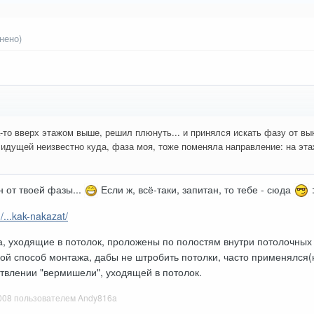
нено)
-то вверх этажом выше, решил плюнуть... и принялся искать фазу от в
идущей неизвестно куда, фаза моя, тоже поменяла направление: на эта
н от твоей фазы...
Если ж, всё-таки, запитан, то тебе - сюда
/...kak-nakazat/
а, уходящие в потолок, проложены по полостям внутри потолочных
кой способ монтажа, дабы не штробить потолки, часто применялся(н
твлении "вермишели", уходящей в потолок.
008
пользователем Andy816a